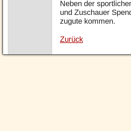
Neben der sportlich
und Zuschauer Spende
zugute kommen.
Zurück
Navigation
überspringen