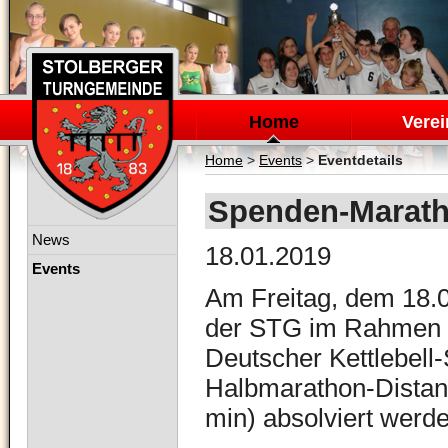
Navigation
überspringen
Home
Verei
Home
>
Events
>
Eventdetails
Spenden-Marat
Navigation
News
18.01.2019
überspringen
Events
Am Freitag, dem 18.01
der STG im Rahmen d
Deutscher Kettlebell
Halbmarathon-Distanz
min) absolviert werd