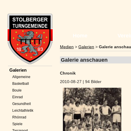
Navigation
überspringen
Home
Verei
Medien
>
Galerien
>
Galerie anscha
Galerie anschauen
Navigation
Galerien
Chronik
überspringen
Allgemeine
2010-08-27
| 94 Bilder
Basketball
Boule
Einrad
Gesundheit
Leichtathletik
Rhönrad
Spiele
Tanzsport