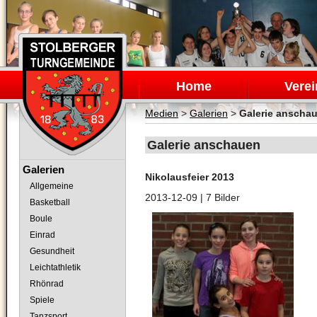
Navigation
überspringen
Home
Verei
Medien
>
Galerien
>
Galerie anscha
Galerie anschauen
Navigation
Galerien
Nikolausfeier 2013
überspringen
Allgemeine
2013-12-09
| 7 Bilder
Basketball
Boule
Einrad
Gesundheit
Leichtathletik
Rhönrad
Spiele
Tanzsport