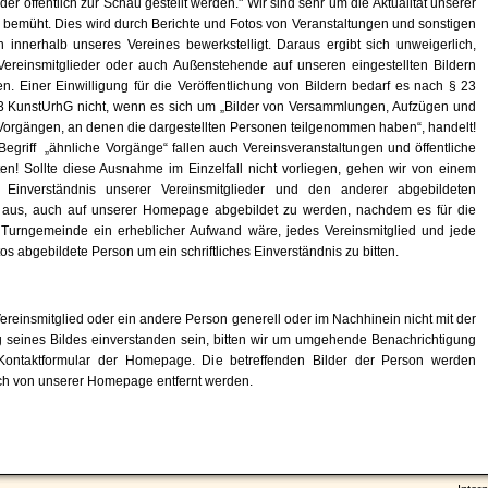
oder öffentlich zur Schau gestellt werden." Wir sind sehr um die Aktualität unserer
emüht. Dies wird durch Berichte und Fotos von Veranstaltungen und sonstigen
n innerhalb unseres Vereines bewerkstelligt. Daraus ergibt sich unweigerlich,
Vereinsmitglieder oder auch Außenstehende auf unseren eingestellten Bildern
en. Einer Einwilligung für die Veröffentlichung von Bildern bedarf es nach § 23
 3 KunstUrhG nicht, wenn es sich um „Bilder von Versammlungen, Aufzügen und
Vorgängen, an denen die dargestellten Personen teilgenommen haben“, handelt!
Begriff „ähnliche Vorgänge“ fallen auch Vereinsveranstaltungen und öffentliche
iten! Sollte diese Ausnahme im Einzelfall nicht vorliegen, gehen wir von einem
n Einverständnis unserer Vereinsmitglieder und den anderer abgebildeten
aus, auch auf unserer Homepage abgebildet zu werden, nachdem es für die
 Turngemeinde ein erheblicher Aufwand wäre, jedes Vereinsmitglied und jede
os abgebildete Person um ein schriftliches Einverständnis zu bitten.
Vereinsmitglied oder ein andere Person generell oder im Nachhinein nicht mit der
g seines Bildes einverstanden sein, bitten wir um umgehende Benachrichtigung
Kontaktformular der Homepage. Die betreffenden Bilder der Person werden
ch von unserer Homepage entfernt werden.