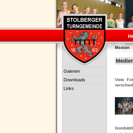
Navigation
überspring
H
Medien
Medie
Navigation
Galerien
überspringen
Downloads
Viele F
verschied
Links
Grundsätzl