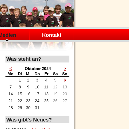
Medien
Kontakt
Was steht an?
<
Oktober 2024
>
ntag
enstag
ttwoch
nnerstag
eitag
mstag
nntag
Mo
Di
Mi
Do
Fr
Sa
So
1
2
3
4
5
6
7
8
9
10
11
12
13
14
15
16
17
18
19
20
21
22
23
24
25
26
27
28
29
30
31
Was gibt's Neues?