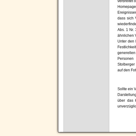
verbreitet 
Homepage b
Ereignisse
dass sich 
wiederfind
Abs. 1 Nr.
ähnlichen 
Unter den 
Festlichke
generelle
Personen 
Stolberger
auf den Fot
Sollte ein 
Darstellun
über das 
unverzügli
Navigation