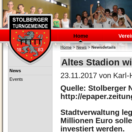
Navigation
überspringen
Home
Verei
Home
>
News
>
Newsdetails
Altes Stadion w
Navigation
News
23.11.2017
von Karl-
überspringen
Events
Quelle: Stolberger 
http://epaper.zeitu
Stadtverwaltung leg
Millionen Euro soll
investiert werden.