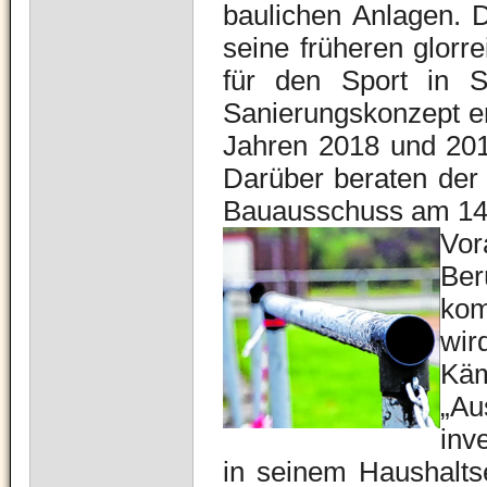
baulichen Anlagen. 
seine früheren glorr
für den Sport in S
Sanierungskonzept era
Jahren 2018 und 201
Darüber beraten der
Bauausschuss am 14
Vor
Ber
kom
wir
Käm
„Au
inv
in seinem Haushaltse