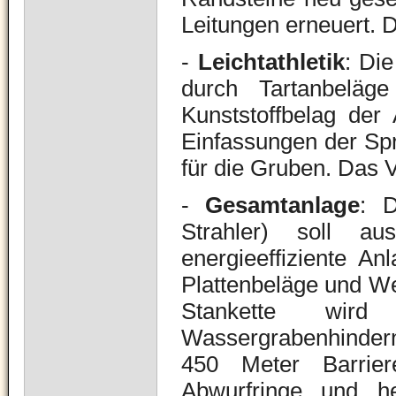
Leitungen erneuert. 
-
Leichtathletik
: Di
durch Tartanbeläg
Kunststoffbelag der
Einfassungen der Sp
für die Gruben. Das 
-
Gesamtanlage
: D
Strahler) soll a
energieeffiziente A
Plattenbeläge und We
Stankette wird
Wassergrabenhinderni
450 Meter Barrie
Abwurfringe und her