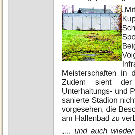
„Mi
Kup
Sc
Sp
Be
Voi
Inf
Meisterschaften in d
Zudem sieht der 
Unterhaltungs- und 
sanierte Stadion nich
vorgesehen, die Besc
am Hallenbad zu ver
„... und auch wieder