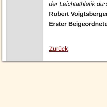
der Leichtathletik dur
Robert Voigtsberge
Erster Beigeordnet
Zurück
Navigation
überspringen