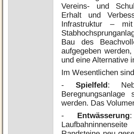
Vereins- und Schul
Erhalt und Verbes
Infrastruktur – m
Stabhochsprunganlag
Bau des Beachvolley
aufgegeben werden, 
und eine Alternative
Im Wesentlichen sin
-
Spielfeld
: Neb
Beregnungsanlage s
werden. Das Volumen 
-
Entwässerung
Laufbahninnenseit
Randsteine neu geset