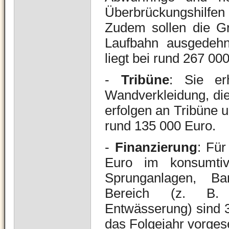
Überbrückungshilfen 
Zudem sollen die Gr
Laufbahn ausgedehn
liegt bei rund 267 00
-
Tribüne
: Sie er
Wandverkleidung, die
erfolgen an Tribüne 
rund 135 000 Euro.
-
Finanzierung
: Für
Euro im konsumtiv
Sprunganlagen, Barr
Bereich (z. B. T
Entwässerung) sind 3
das Folgejahr vorges