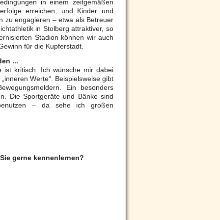
 Bedingungen in einem zeitgemäßen
erfolge erreichen, und Kinder und
en zu engagieren – etwa als Betreuer
athletik in Stolberg attraktiver, so
ernisierten Stadion können wir auch
Gewinn für die Kupferstadt.
en ...
 ist kritisch. Ich wünsche mir dabei
 „inneren Werte“. Beispielsweise gibt
t Bewegungsmeldern. Ein besonders
len. Die Sportgeräte und Bänke sind
 benutzen – da sehe ich großen
Sie gerne kennenlernen?