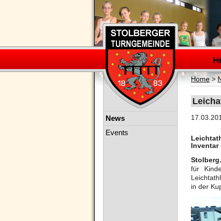
Navigation
überspring
H
Home
>
Leicha
Navigation
17.03.20
News
überspringen
Events
Leichtat
Inventar 
Stolberg
für Kind
Leichtath
in der Ku