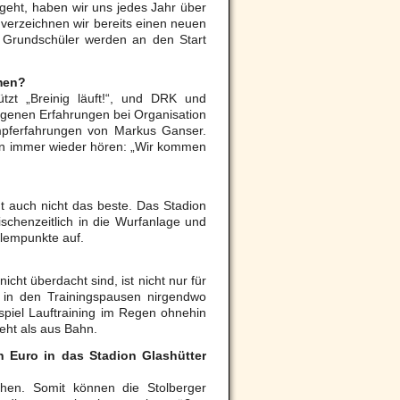
ngeht, haben wir uns jedes Jahr über
“ verzeichnen wir bereits einen neuen
r Grundschüler werden an den Start
mmen?
ützt „Breinig läuft!“, und DRK und
 eigenen Erfahrungen bei Organisation
pferfahrungen von Markus Ganser.
ern immer wieder hören: „Wir kommen
t auch nicht das beste. Das Stadion
schenzeitlich in die Wurfanlage und
blempunkte auf.
icht überdacht sind, ist nicht nur für
h in den Trainingspausen nirgendwo
piel Lauftraining im Regen ohnehin
eht als aus Bahn.
en Euro in das Stadion Glashütter
hen. Somit können die Stolberger