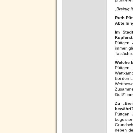
profitiere
„Breinig 
Ruth Püt
Abteilun
Im Stadt
Kupferst
Püttgen: 
immer gle
Tatsächli
Welche k
Püttgen:
Wettkämpf
Bei den L
Wettbewe
Zusammenh
läuft!“ i
Zu „Brei
bewährt
Püttgen: 
begeister
Grundsch
neben de