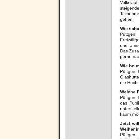
Volkslauf
steigende
Teilnehm
gehen.
Wie scha
Püttgen:
Freiwilli
und Umse
Das Zusam
gerne nac
Wie beur
Püttgen: 
Glashütte
die Hochs
Welche P
Püttgen: 
das Publ
unterste
kaum mögl
Jetzt wi
Weiher i
Püttgen: