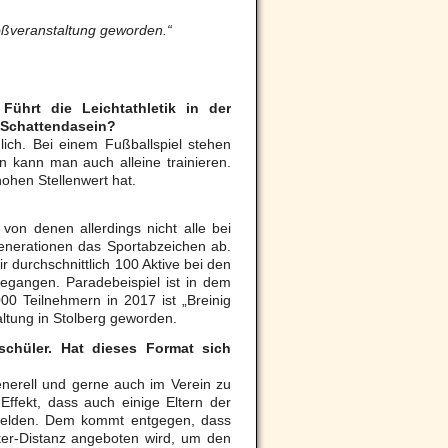
Großveranstaltung geworden.“
Führt die Leichtathletik in der
n Schattendasein?
dlich. Bei einem Fußballspiel stehen
en kann man auch alleine trainieren.
hohen Stellenwert hat.
von denen allerdings nicht alle bei
Generationen das Sportabzeichen ab.
r durchschnittlich 100 Aktive bei den
egangen. Paradebeispiel ist in dem
00 Teilnehmern in 2017 ist „Breinig
altung in Stolberg geworden.
dschüler. Hat dieses Format sich
enerell und gerne auch im Verein zu
Effekt, dass auch einige Eltern der
melden. Dem kommt entgegen, dass
ter-Distanz angeboten wird, um den