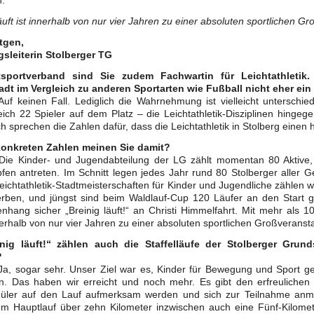
n.
läuft ist innerhalb von nur vier Jahren zu einer absoluten sportlichen 
tgen,
gsleiterin Stolberger TG
sportverband sind Sie zudem Fachwartin für Leichtathletik. 
adt im Vergleich zu anderen Sportarten wie Fußball nicht eher ei
Auf keinen Fall. Lediglich die Wahrnehmung ist vielleicht unterschie
ich 22 Spieler auf dem Platz – die Leichtathletik-Disziplinen hingeg
ch sprechen die Zahlen dafür, dass die Leichtathletik in Stolberg einen 
onkreten Zahlen meinen Sie damit?
 Die Kinder- und Jugendabteilung der LG zählt momentan 80 Aktive, 
en antreten. Im Schnitt legen jedes Jahr rund 80 Stolberger aller 
eichtathletik-Stadtmeisterschaften für Kinder und Jugendliche zählen wi
rben, und jüngst sind beim Waldlauf-Cup 120 Läufer an den Start g
ang sicher „Breinig läuft!“ an Christi Himmelfahrt. Mit mehr als 10
nnerhalb von nur vier Jahren zu einer absoluten sportlichen Großveranst
nig läuft!“ zählen auch die Staffelläufe der Stolberger Grun
?
Ja, sogar sehr. Unser Ziel war es, Kinder für Bewegung und Sport g
n. Das haben wir erreicht und noch mehr. Es gibt den erfreulichen 
üler auf den Lauf aufmerksam werden und sich zur Teilnahme an
m Hauptlauf über zehn Kilometer inzwischen auch eine Fünf-Kilome