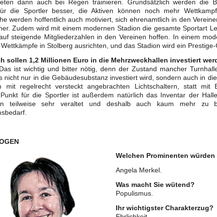
hleten dann auch bei Regen trainieren. Grundsätzlich werden die
für die Sportler besser, die Aktiven können noch mehr Wettkampf
he werden hoffentlich auch motiviert, sich ehrenamtlich in den Verein
ner. Zudem wird mit einem modernen Stadion die gesamte Sportart Leicht
auf steigende Mitgliederzahlen in den Vereinen hoffen. In einem mod
 Wettkämpfe in Stolberg ausrichten, und das Stadion wird ein Prestige-
h sollen 1,2 Millionen Euro in die Mehrzweckhallen investiert werd
Das ist wichtig und bitter nötig, denn der Zustand mancher Turnhalle
s nicht nur in die Gebäudesubstanz investiert wird, sondern auch in die
n mit regelrecht versteckt angebrachten Lichtschaltern, statt mi
 Punkt für die Sportler ist außerdem natürlich das Inventar der Hal
hen teilweise sehr veraltet und deshalb auch kaum mehr zu
onsbedarf.
OGEN
Welchen Prominenten würden 
Angela Merkel.
Was macht Sie wütend?
Populismus.
Ihr wichtigster Charakterzug?
Ehrlichkeit.