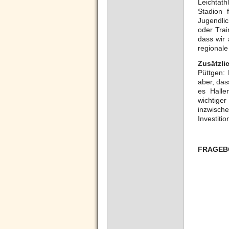
Leichtat
Stadion 
Jugendlic
oder Trai
dass wir 
regionale
Zusätzlic
Püttgen: 
aber, das
es Halle
wichtiger
inzwisc
Investiti
FRAGEB