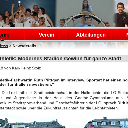
en
ome
Verein
Abteilungen
News
>
Newsdetails
thletik: Modernes Stadion Gewinn für ganze Stadt
18
von Karl-Heinz Stolz
hletik-Fachwartin Ruth Püttgen im Interview. Sportart hat einen h
der Turnhallen investieren.“
.
Die Leichtathletik-Stadtmeisterschaft in der Halle richtet die LG St
er und Jugendliche in der Halle des Goethe-Gymnasiums aus.
letik im Stadtsportverband und Geschäftsführerin der LG, sprach
Dirk 
pferstadt sowie über die Zukunftsaussichten für die Leichtathleten.