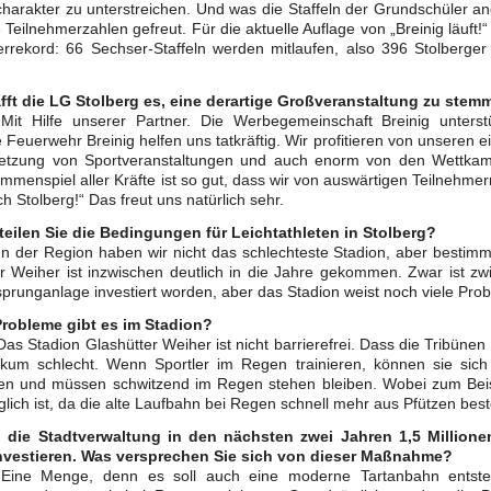
charakter zu unterstreichen. Und was die Staffeln der Grundschüler a
 Teilnehmerzahlen gefreut. Für die aktuelle Auflage von „Breinig läuft!
errekord: 66 Sechser-Staffeln werden mitlaufen, also 396 Stolberge
fft die LG Stolberg es, eine derartige Großveranstaltung zu ste
 Mit Hilfe unserer Partner. Die Werbegemeinschaft Breinig unterst
ge Feuerwehr Breinig helfen uns tatkräftig. Wir profitieren von unseren
tzung von Sportveranstaltungen und auch enorm von den Wettkam
menspiel aller Kräfte ist so gut, dass wir von auswärtigen Teilnehm
h Stolberg!“ Das freut uns natürlich sehr.
teilen Sie die Bedingungen für Leichtathleten in Stolberg?
In der Region haben wir nicht das schlechteste Stadion, aber bestimm
r Weiher ist inzwischen deutlich in die Jahre gekommen. Zwar ist zwi
prunganlage investiert worden, aber das Stadion weist noch viele Pro
robleme gibt es im Stadion?
Das Stadion Glashütter Weiher ist nicht barrierefrei. Dass die Tribünen n
ikum schlecht. Wenn Sportler im Regen trainieren, können sie sic
llen und müssen schwitzend im Regen stehen bleiben. Wobei zum Beis
ich ist, da die alte Laufbahn bei Regen schnell mehr aus Pfützen best
ll die Stadtverwaltung in den nächsten zwei Jahren 1,5 Million
nvestieren. Was versprechen Sie sich von dieser Maßnahme?
 Eine Menge, denn es soll auch eine moderne Tartanbahn entste