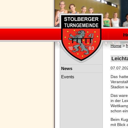
Navigation
überspring
H
Home
>
Leicht
Navigation
07.07.20
News
überspringen
Events
Das hatte
Veranstal
Stadion w
Das waren
in der Le
Wettkampf
schon ei
Beim Kuge
mit Blick