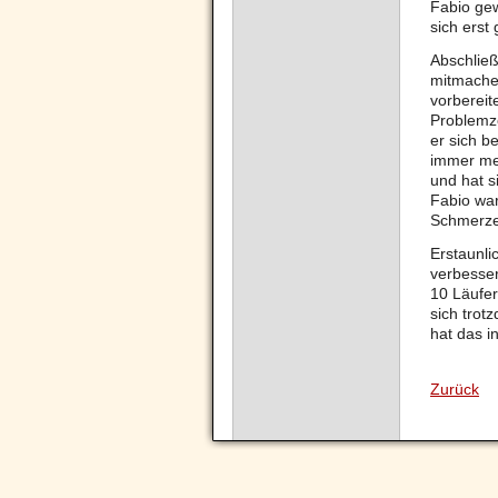
Fabio gew
sich erst
Abschließ
mitmachen
vorbereit
Problemzo
er sich b
immer me
und hat s
Fabio war
Schmerzen
Erstaunli
verbesser
10 Läufer
sich trot
hat das i
Zurück
Navigation
überspringen