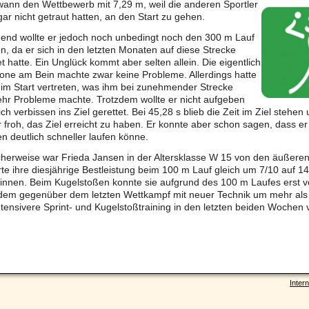
ann den Wettbewerb mit 7,29 m, weil die anderen Sportler
 gar nicht getraut hatten, an den Start zu gehen.
end wollte er jedoch noch unbedingt noch den 300 m Lauf
, da er sich in den letzten Monaten auf diese Strecke
et hatte. Ein Unglück kommt aber selten allein. Die eigentlich
ne am Bein machte zwar keine Probleme. Allerdings hatte
eim Start vertreten, was ihm bei zunehmender Strecke
hr Probleme machte. Trotzdem wollte er nicht aufgeben
ich verbissen ins Ziel gerettet. Bei 45,28 s blieb die Zeit im Ziel stehe
 froh, das Ziel erreicht zu haben. Er konnte aber schon sagen, dass 
 deutlich schneller laufen könne.
cherweise war Frieda Jansen in der Altersklasse W 15 von den äußere
te ihre diesjährige Bestleistung beim 100 m Lauf gleich um 7/10 auf 14
innen. Beim Kugelstoßen konnte sie aufgrund des 100 m Laufes erst ve
zdem gegenüber dem letzten Wettkampf mit neuer Technik um mehr als
ntensivere Sprint- und Kugelstoßtraining in den letzten beiden Wochen
Intern