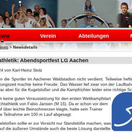
en
ome
Verein
Abteilungen
News
>
Newsdetails
athletik: Abendsportfest LG Aachen
24
von Karl-Heinz Stolz
n die Sportler im Aachener Waldstadion nicht verdient. Teilweise hef
tungszeit machte keine Freude. Das Wasser lief zwar von der Laufba
ar aber für die Kugelstoßer und die Kampfrichter leider eine richtig
 keine guten Voraussetzung für den ersten Wettkampfstart
ichtathletik von Fabio Jansen (M 15). Da er schon vor dem
 über leichte Beinschmerzen klagte, hatte sein Trainer
ne Teilnahme am 100 m Lauf abgesagt.
lstoßen sollte er zur Vorsicht nur Standstöße machen, was
 auf die äußeren Umstände auch die beste Lösung darstellte.