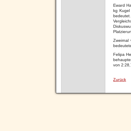
Eward Hai
kg Kugel 
bedeutet
Vergleic
Diskuswur
Platzieru
Zweimal 
bedeutete
Felipa H
behaupten
von 2:28,
Zurück
Navigation
überspringen