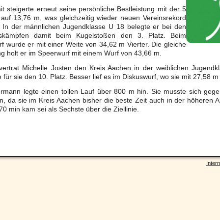
t steigerte erneut seine persönliche Bestleistung mit der 5
auf 13,76 m, was gleichzeitig wieder neuen Vereinsrekord
. In der männlichen Jugendklasse U 18 belegte er bei den
hskämpfen damit beim Kugelstoßen den 3. Platz. Beim
f wurde er mit einer Weite von 34,62 m Vierter. Die gleiche
ng holt er im Speerwurf mit einem Wurf von 43,66 m.
vertrat Michelle Josten den Kreis Aachen in der weiblichen Jugend
 für sie den 10. Platz. Besser lief es im Diskuswurf, wo sie mit 27,58 m
ermann legte einen tollen Lauf über 800 m hin. Sie musste sich geg
, da sie im Kreis Aachen bisher die beste Zeit auch in der höheren Alt
70 min kam sei als Sechste über die Ziellinie.
Intern