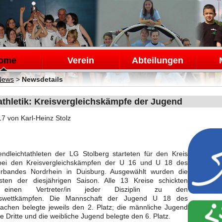
en
ome
Verein
Abteilungen
News
>
Newsdetails
athletik: Kreisvergleichskämpfe der Jugend
17
von Karl-Heinz Stolz
ndleichtathleten der LG Stolberg starteten für den Kreis
ei den Kreisvergleichskämpfen der U 16 und U 18 des
rbandes Nordrhein in Duisburg. Ausgewählt wurden die
sten der diesjährigen Saison. Alle 13 Kreise schickten
s einen Vertreter/in jeder Disziplin zu den
chswettkämpfen. Die Mannschaft der Jugend U 18 des
achen belegte jeweils den 2. Platz; die männliche Jugend
 Dritte und die weibliche Jugend belegte den 6. Platz.