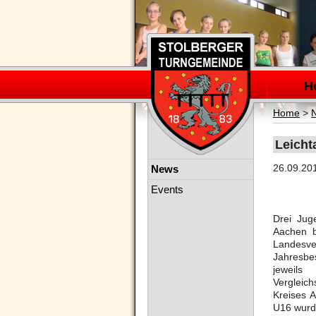
Navigation
überspring
H
Home
>
Leicht
Navigation
26.09.20
News
überspringen
Events
Drei Juge
Aachen b
Landesve
Jahresbe
jeweil
Verglei
Kreises A
U16 wurde