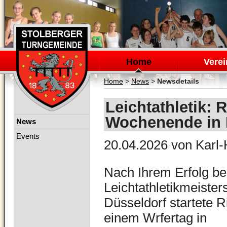
Navigation
überspringen
Home
Verei
Home
>
News
>
Newsdetails
Leichtathletik: 
Wochenende in N
Navigation
News
überspringen
Events
20.04.2026
von Karl-
Nach Ihrem Erfolg b
Leichtathletikmeister
Düsseldorf startete R
einem Wrfertag in