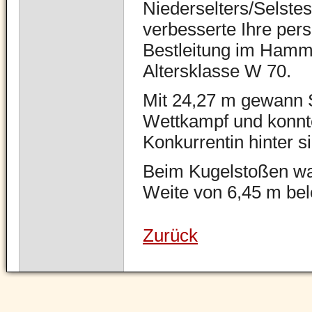
Niederselters/Selste
verbesserte Ihre pers
Bestleitung im Hamm
Altersklasse W 70.
Mit 24,27 m gewann 
Wettkampf und konnt
Konkurrentin hinter s
Beim Kugelstoßen war
Weite von 6,45 m bele
Zurück
Navigation
überspringen