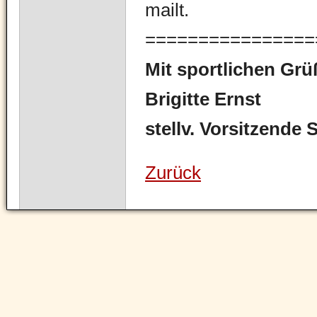
mailt.
================
Mit sportlichen Gr
Brigitte Ernst
stellv. Vorsitzende
Zurück
Navigation
überspringen