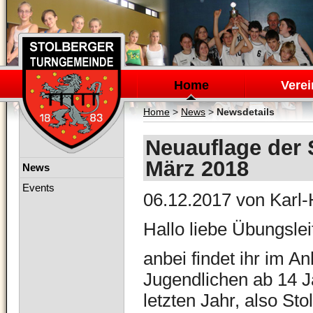
Navigation
überspringen
Home
Verei
Home
>
News
>
Newsdetails
Neuauflage der 
März 2018
Navigation
News
überspringen
Events
06.12.2017
von Karl-
Hallo liebe Übungslei
anbei findet ihr im A
Jugendlichen ab 14 J
letzten Jahr, also 