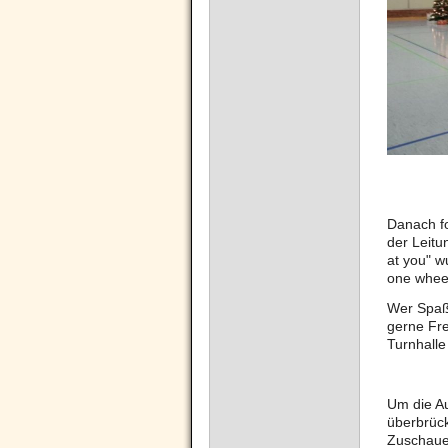
Danach fo
der Leitu
at you" w
one wheel
Wer Spaß
gerne Fre
Turnhall
Um die Au
überbrück
Zuschauer