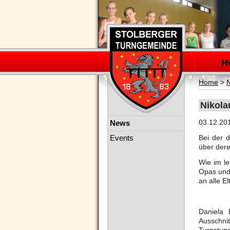
Navigation
überspring
H
Home
>
Nikola
Navigation
03.12.20
News
überspringen
Events
Bei der d
über dere
Wie im le
Opas und
an alle E
Daniela 
Ausschn