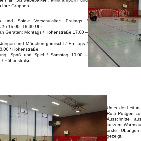
den an Schwebebalken, Minitrampolin und
s Ihre Gruppen:
 und Spiele Vorschulalter: Freitags /
aße 15.00 -16.30 Uhr
 an Geräten: Montags / Höhenstraße 17.00 –
r
 Jungen und Mädchen gemischt / Freitags /
8.00 / Höhenstraße
ung, Spaß und Spiel / Samstag 10.00 –
r / Höhenstraße
Unter der Leitung
Ruth Püttgen zei
Ausschnitte a
kurzem Warmlau
erste Übungen
gezeigt.