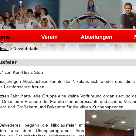
en
ome
Verein
Abteilungen
News
>
Newsdetails
usfeier
17
von Karl-Heinz Stolz
iesjährigen Nikolausfeier konnte der Nikolaus sich wieder über die 
n Lernfortschritt freuen.
tzten Jahr, hatte jede Gruppe eine kleine Vorführung organisiert, so da
 Omas oder Freunde der Familie eine interessante und schöne Verans
ltern und Großeltern und Bekannte für die vielen Kuchenspenden.
Belvederesi begann die Nikolausfeier mit
itten aus dem Übungsprogramm Ihrer