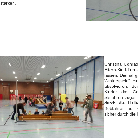
 stärken.
Christina Conrad
Eltern-Kind-Tu
lassen. Diemal 
Winterspiele" e
absolvieren. B
Kinder das Gef
Skifahren zogen 
durch die Halle
Bobfahren auf K
sicher durch die 