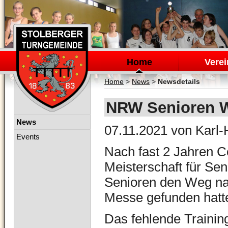
Navigation
überspringen
Home
Verei
Home
>
News
>
Newsdetails
NRW Senioren W
Navigation
News
07.11.2021
von Karl-
überspringen
Events
Nach fast 2 Jahren 
Meisterschaft für Se
Senioren den Weg na
Messe gefunden hatte
Das fehlende Training