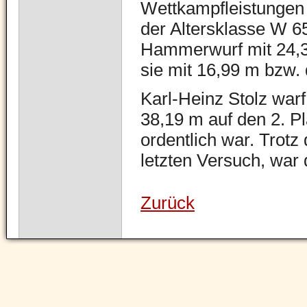
Wettkampfleistungen a
der Altersklasse W 6
Hammerwurf mit 24,3
sie mit 16,99 m bzw. 
Karl-Heinz Stolz war
38,19 m auf den 2. P
ordentlich war. Trot
letzten Versuch, war
Zurück
Navigation
überspringen