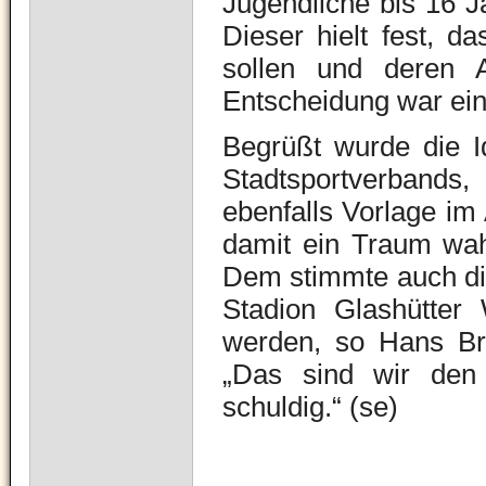
Jugendliche bis 16 J
Dieser hielt fest, d
sollen und deren A
Entscheidung war ei
Begrüßt wurde die I
Stadtsportverbands
ebenfalls Vorlage im
damit ein Traum wah
Dem stimmte auch die
Stadion Glashütter
werden, so Hans B
„Das sind wir den 
schuldig.“ (se)