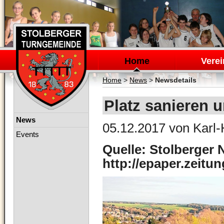
Navigation
überspringen
Home
Verei
Home
>
News
>
Newsdetails
Platz sanieren u
Navigation
News
05.12.2017
von Karl-
überspringen
Events
Quelle: Stolberger 
http://epaper.zeitu