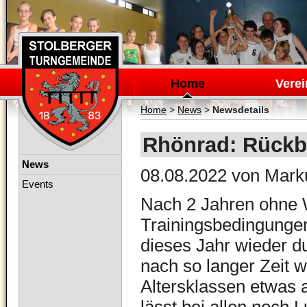
Navigation
überspringen
Home
Verei
Home
>
News
>
Newsdetails
Rhönrad: Rückbl
Navigation
News
08.08.2022
von Mark
überspringen
Events
Nach 2 Jahren ohne W
Trainingsbedingunge
dieses Jahr wieder d
nach so langer Zeit w
Altersklassen etwas 