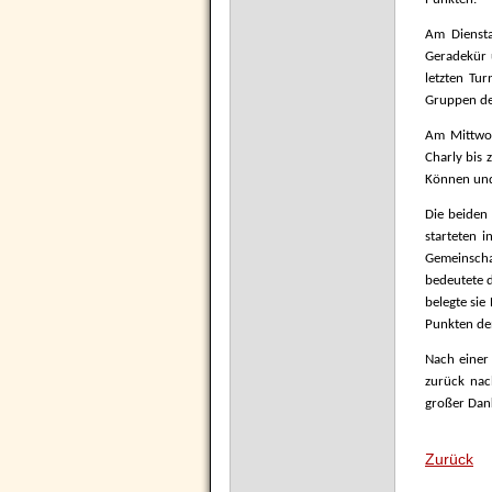
Am Diensta
Geradekür 
letzten Tur
Gruppen der
Am Mittwoc
Charly bis 
Können und 
Die beiden 
starteten 
Gemeinschaf
bedeutete d
belegte sie
Punkten den
Nach einer
zurück nac
großer Dank
Zurück