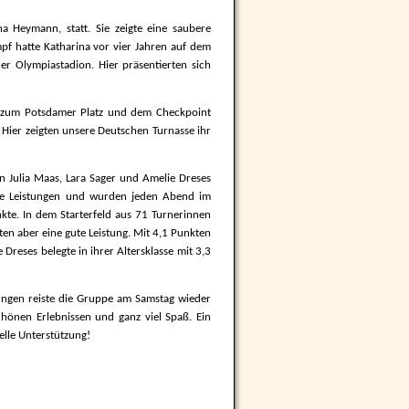
a Heymann, statt. Sie zeigte eine saubere
pf hatte Katharina vor vier Jahren auf dem
er Olympiastadion. Hier präsentierten sich
s zum Potsdamer Platz und dem Checkpoint
 Hier zeigten unsere Deutschen Turnasse ihr
n Julia Maas, Lara Sager und Amelie Dreses
 gute Leistungen und wurden jeden Abend im
nkte. In dem Starterfeld aus 71 Turnerinnen
ten aber eine gute Leistung. Mit 4,1 Punkten
Dreses belegte in ihrer Altersklasse mit 3,3
ungen reiste die Gruppe am Samstag wieder
hönen Erlebnissen und ganz viel Spaß. Ein
ielle Unterstützung!