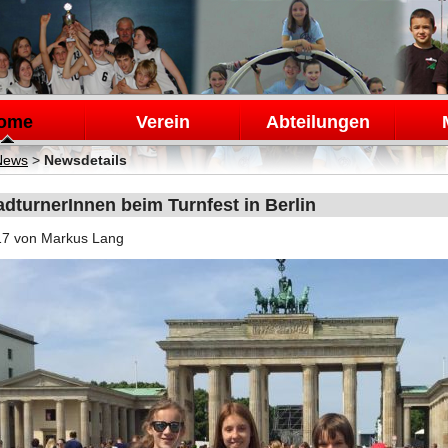
en
ome
Verein
Abteilungen
News
>
Newsdetails
dturnerInnen beim Turnfest in Berlin
17
von Markus Lang