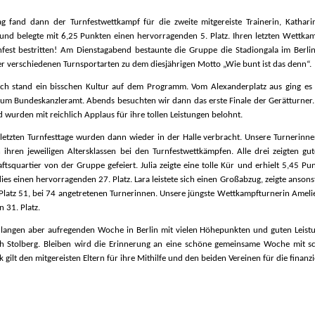
g fand dann der Turnfestwettkampf für die zweite mitgereiste Trainerin, Katharin
und belegte mit 6,25 Punkten einen hervorragenden 5. Platz. Ihren letzten Wettkam
nfest bestritten! Am Dienstagabend bestaunte die Gruppe die Stadiongala im Berlin
 verschiedenen Turnsportarten zu dem diesjährigen Motto „Wie bunt ist das denn“.
h stand ein bisschen Kultur auf dem Programm. Vom Alexanderplatz aus ging e
zum Bundeskanzleramt. Abends besuchten wir dann das erste Finale der Gerätturner.
wurden mit reichlich Applaus für ihre tollen Leistungen belohnt.
letzten Turnfesttage wurden dann wieder in der Halle verbracht. Unsere Turnerinne
in ihren jeweiligen Altersklassen bei den Turnfestwettkämpfen. Alle drei zeigten
tsquartier von der Gruppe gefeiert. Julia zeigte eine tolle Kür und erhielt 5,45 Pu
ies einen hervorragenden 27. Platz. Lara leistete sich einen Großabzug, zeigte ansons
 Platz 51, bei 74 angetretenen Turnerinnen. Unsere jüngste Wettkampfturnerin Amelie 
 31. Platz.
 langen aber aufregenden Woche in Berlin mit vielen Höhepunkten und guten Leist
h Stolberg. Bleiben wird die Erinnerung an eine schöne gemeinsame Woche mit sc
 gilt den mitgereisten Eltern für ihre Mithilfe und den beiden Vereinen für die finanz