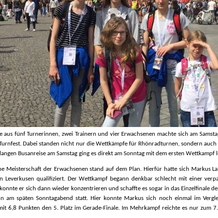
e aus fünf Turnerinnen, zwei Trainern und vier Erwachsenen machte sich am Samsta
urnfest. Dabei standen nicht nur die Wettkämpfe für Rhönradturnen, sondern auch d
langen Busanreise am Samstag ging es direkt am Sonntag mit dem ersten Wettkampf l
he Meisterschaft der Erwachsenen stand auf dem Plan. Hierfür hatte sich Markus L
in Leverkusen qualifiziert. Der Wettkampf begann denkbar schlecht mit einer verpa
 konnte er sich dann wieder konzentrieren und schaffte es sogar in das Einzelfinale 
n am späten Sonntagabend statt. Hier konnte Markus sich noch einmal im Verg
mit 6,8 Punkten den 5. Platz im Gerade-Finale. Im Mehrkampf reichte es nur zum 7.