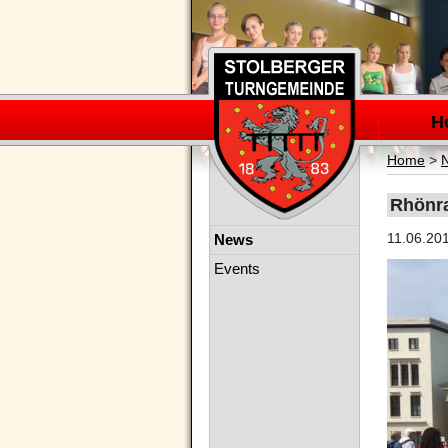
Navigation
überspring
H
Home
>
Rhönra
Navigation
11.06.20
News
überspringen
Events