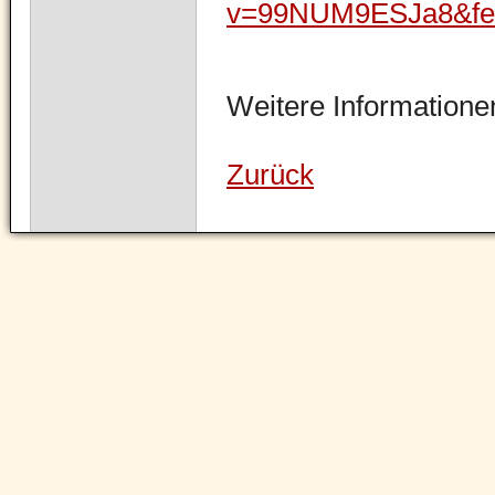
v=99NUM9ESJa8&fea
Weitere Informationen
Zurück
Navigation
überspringen