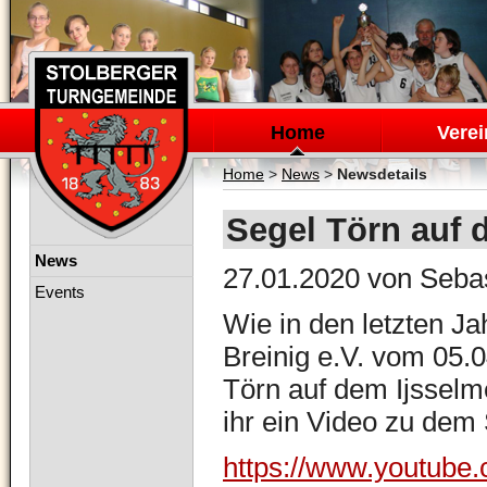
Navigation
überspringen
Home
Verei
Home
>
News
>
Newsdetails
Segel Törn auf 
Navigation
News
27.01.2020
von Sebas
überspringen
Events
Wie in den letzten Ja
Breinig e.V. vom
05.0
Törn auf dem Ijsselme
ihr ein Video zu dem 
https://www.youtube