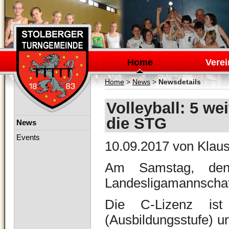
Navigation
überspringen
Home
Verei
Home
>
News
>
Newsdetails
Volleyball: 5 we
die STG
Navigation
News
überspringen
Events
10.09.2017
von Klaus
Am Samstag, den
Landesligamannschaf
Die C-Lizenz ist
(Ausbildungsstufe) u