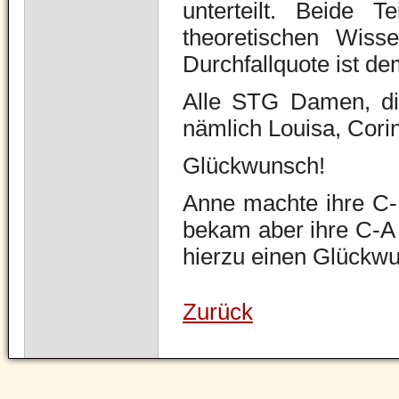
unterteilt. Beide 
theoretischen Wiss
Durchfallquote ist d
Alle STG Damen, die
nämlich Louisa, Cori
Glückwunsch!
Anne machte ihre C-P
bekam aber ihre C-A 
hierzu einen Glückw
Zurück
Navigation
überspringen