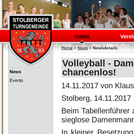
Navigation
überspringen
Home
Verei
Home
>
News
>
Newsdetails
Volleyball - Da
chancenlos!
Navigation
News
überspringen
Events
14.11.2017
von Klaus
Stolberg, 14.11.2017
Beim Tabellenführer 
sieglose Damenmannsc
In kleiner Besetzun