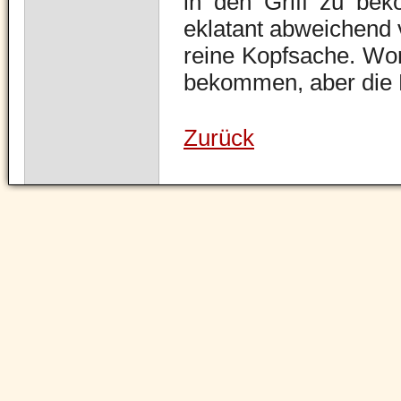
in den Griff zu bek
eklatant abweichend 
reine Kopfsache. Wor
bekommen, aber die M
Zurück
Navigation
überspringen