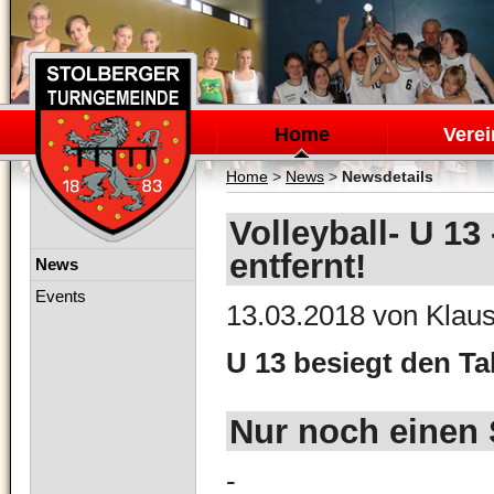
Navigation
überspringen
Home
Verei
Home
>
News
>
Newsdetails
Volleyball- U 13
entfernt!
Navigation
News
überspringen
Events
13.03.2018
von Klaus
U 13 besiegt den Ta
Nur noch einen S
-