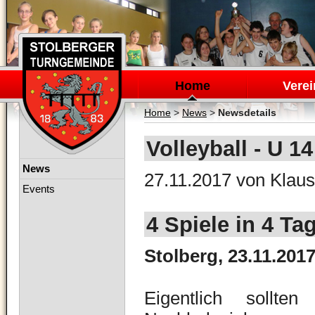
Navigation
überspringen
Home
Verei
Home
>
News
>
Newsdetails
Volleyball - U 1
Navigation
News
27.11.2017
von Klaus
überspringen
Events
4 Spiele in 4 Ta
Stolberg, 23.11.201
Eigentlich sollt