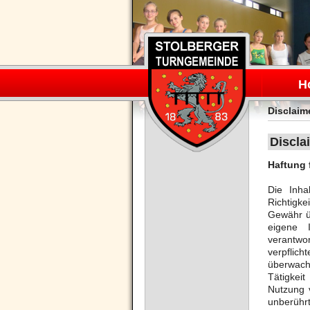
Navigation
überspring
H
Disclaim
Discla
Haftung 
Die Inha
Richtigke
Gewähr ü
eigene 
verantwor
verpflic
überwach
Tätigkei
Nutzung 
unberührt