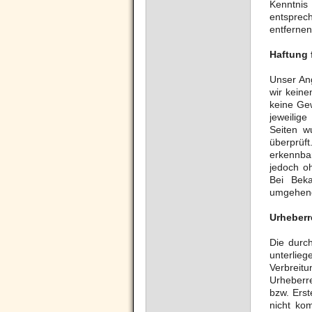
Kenntnis
entsprec
entfernen
Haftung 
Unser Ang
wir keine
keine Gew
jeweilige
Seiten w
überprüf
erkennbar
jedoch o
Bei Beka
umgehend
Urheberr
Die durch
unterlieg
Verbrei
Urheberre
bzw. Erst
nicht kom