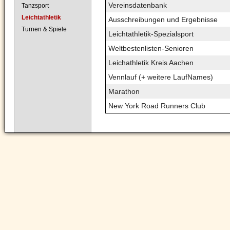
Vereinsdatenbank
Tanzsport
Leichtathletik
Ausschreibungen und Ergebnisse
Turnen & Spiele
Leichtathletik-Spezialsport
Weltbestenlisten-Senioren
Leichathletik Kreis Aachen
Vennlauf (+ weitere LaufNames)
Marathon
New York Road Runners Club
Navigation
überspringen