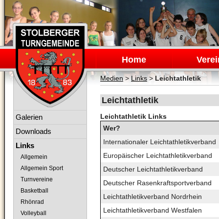
Navigation
überspringen
Home
Verei
Medien
>
Links
>
Leichtathletik
Leichtathletik
Navigation
Leichtathletik Links
Galerien
überspringen
Wer?
Downloads
Internationaler Leichtathletikverband
Links
Europäischer Leichtathletikverband
Allgemein
Allgemein Sport
Deutscher Leichtathletikverband
Turnvereine
Deutscher Rasenkraftsportverband
Basketball
Leichtathletikverband Nordrhein
Rhönrad
Leichtathletikverband Westfalen
Volleyball