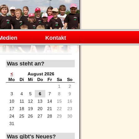
Medien
Kontakt
Was steht an?
<
August 2026
ntag
enstag
ttwoch
nnerstag
eitag
mstag
nntag
Mo
Di
Mi
Do
Fr
Sa
So
1
2
3
4
5
6
7
8
9
10
11
12
13
14
15
16
17
18
19
20
21
22
23
24
25
26
27
28
29
30
31
Was gibt's Neues?