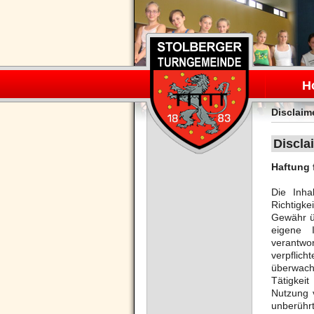
Navigation
überspring
H
Disclaim
Discla
Haftung 
Die Inha
Richtigke
Gewähr ü
eigene 
verantwor
verpflic
überwach
Tätigkei
Nutzung 
unberührt