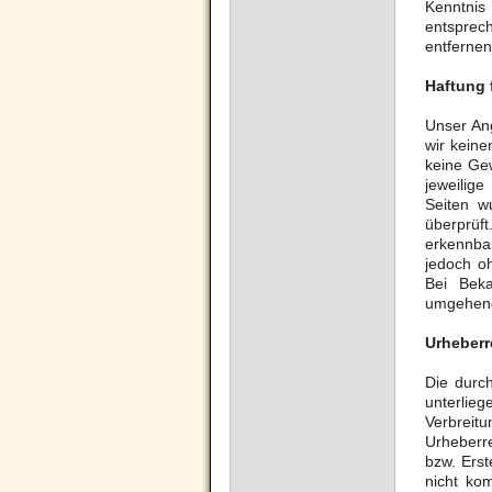
Kenntnis
entsprec
entfernen
Haftung 
Unser Ang
wir keine
keine Gew
jeweilige
Seiten w
überprüf
erkennbar
jedoch o
Bei Beka
umgehend
Urheberr
Die durch
unterlieg
Verbrei
Urheberre
bzw. Erst
nicht kom