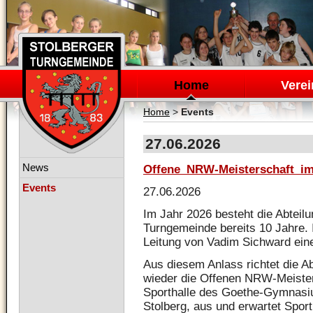
Navigation
überspringen
Home
Verei
Home
>
Events
27.06.2026
Navigation
News
Offene_NRW-Meisterschaft_im_
überspringen
Events
27.06.2026
Im Jahr 2026 besteht die Abteilun
Turngemeinde bereits 10 Jahre. I
Leitung von Vadim Sichward ei
Aus diesem Anlass richtet die A
wieder die Offenen NRW-Meisters
Sporthalle des Goethe-Gymnasi
Stolberg, aus und erwartet Spor