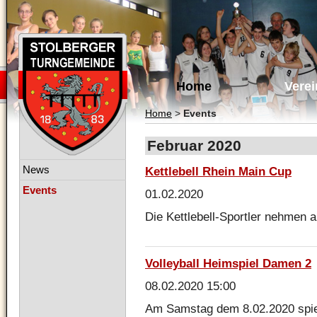
Navigation
überspringen
Home
Verei
Home
>
Events
Februar 2020
Navigation
News
Kettlebell Rhein Main Cup
überspringen
Events
01.02.2020
Die Kettlebell-Sportler nehmen 
Volleyball Heimspiel Damen 2
08.02.2020 15:00
Am Samstag dem 8.02.2020 spie