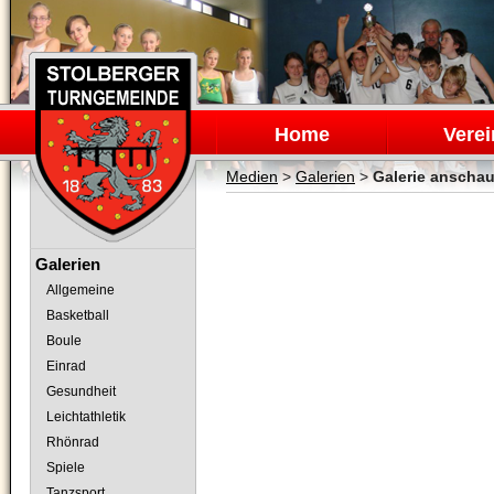
Navigation
überspringen
Home
Verei
Medien
>
Galerien
>
Galerie anscha
Navigation
Galerien
überspringen
Allgemeine
Basketball
Boule
Einrad
Gesundheit
Leichtathletik
Rhönrad
Spiele
Tanzsport