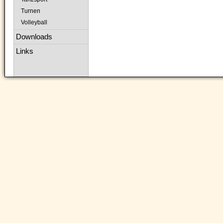
Turnen
Volleyball
Downloads
Links
Navigation
überspringen