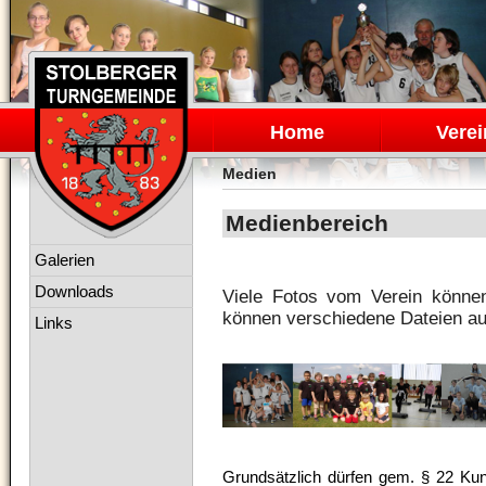
Navigation
überspringen
Home
Verei
Medien
Medienbereich
Navigation
Galerien
überspringen
Downloads
Viele Fotos vom Verein könne
können verschiedene Dateien au
Links
Grundsätzlich dürfen gem. § 22 Kuns