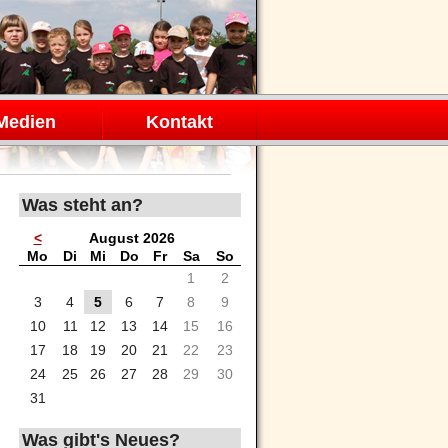
Medien
Kontakt
Was steht an?
<
August 2026
ntag
enstag
ttwoch
nnerstag
eitag
mstag
nntag
Mo
Di
Mi
Do
Fr
Sa
So
1
2
3
4
5
6
7
8
9
10
11
12
13
14
15
16
17
18
19
20
21
22
23
24
25
26
27
28
29
30
31
Was gibt's Neues?