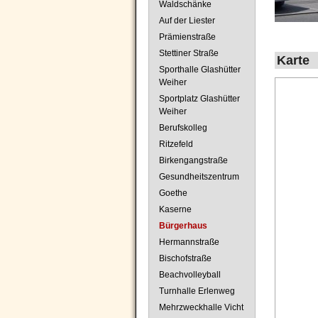
Waldschänke
Auf der Liester
Prämienstraße
Stettiner Straße
Karte
Sporthalle Glashütter
Weiher
Sportplatz Glashütter
Weiher
Berufskolleg
Ritzefeld
Birkengangstraße
Gesundheitszentrum
Goethe
Kaserne
Bürgerhaus
Hermannstraße
Bischofstraße
Beachvolleyball
Turnhalle Erlenweg
Mehrzweckhalle Vicht