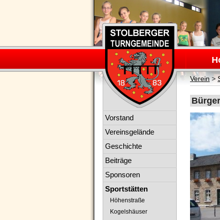
Navigation
überspring
H
Verein
>
Bürge
Navigation
Vorstand
überspringen
Vereinsgelände
Geschichte
Beiträge
Sponsoren
Sportstätten
Höhenstraße
Kogelshäuser