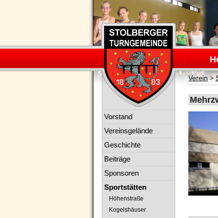
Navigation
überspring
H
Verein
>
Mehrzw
Navigation
Vorstand
überspringen
Vereinsgelände
Geschichte
Beiträge
Sponsoren
Sportstätten
Höhenstraße
Kogelshäuser