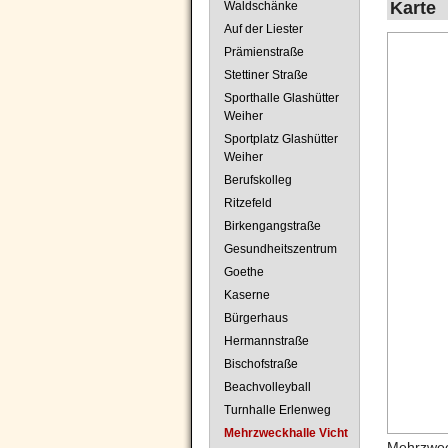
Karte
Waldschänke
Auf der Liester
Prämienstraße
Stettiner Straße
Sporthalle Glashütter
Weiher
Sportplatz Glashütter
Weiher
Berufskolleg
Ritzefeld
Birkengangstraße
Gesundheitszentrum
Goethe
Kaserne
Bürgerhaus
Hermannstraße
Bischofstraße
Beachvolleyball
Turnhalle Erlenweg
Mehrzweckhalle Vicht
Mehrzwec