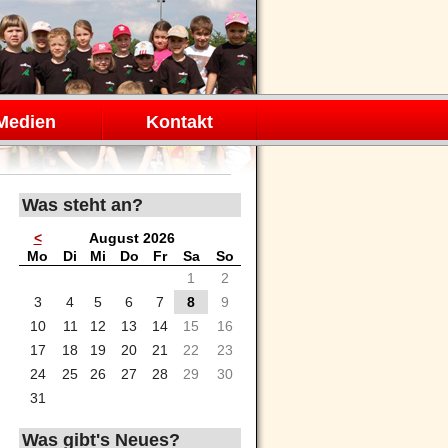
Medien
Kontakt
Was steht an?
<
August 2026
ntag
enstag
ttwoch
nnerstag
eitag
mstag
nntag
Mo
Di
Mi
Do
Fr
Sa
So
1
2
3
4
5
6
7
8
9
10
11
12
13
14
15
16
17
18
19
20
21
22
23
24
25
26
27
28
29
30
31
Was gibt's Neues?