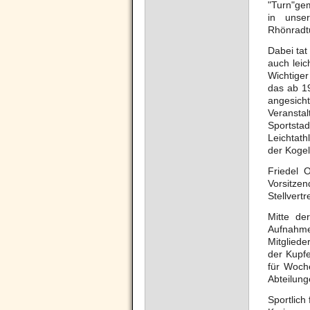
"Turn"gem
in unser
Rhönradt
Dabei tat
auch leic
Wichtiger
das ab 19
angesich
Veransta
Sportst
Leichtath
der Kogel
Friedel 
Vorsitze
Stellvert
Mitte de
Aufnahm
Mitglied
der Kupfe
für Woch
Abteilung
Sportlich