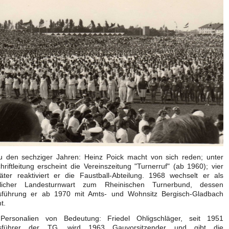
u den sechziger Jahren: Heinz Poick macht von sich reden; unter
hriftleitung erscheint die Vereinszeitung "Turnerruf" (ab 1960); vier
äter reaktiviert er die Faustball-Abteilung. 1968 wechselt er als
tlicher Landesturnwart zum Rheinischen Turnerbund, dessen
sführung er ab 1970 mit Amts- und Wohnsitz Bergisch-Gladbach
t.
Personalien von Bedeutung: Friedel Ohligschläger, seit 1951
tsführer der TG, wird 1963 Gauvorsitzender und gibt die