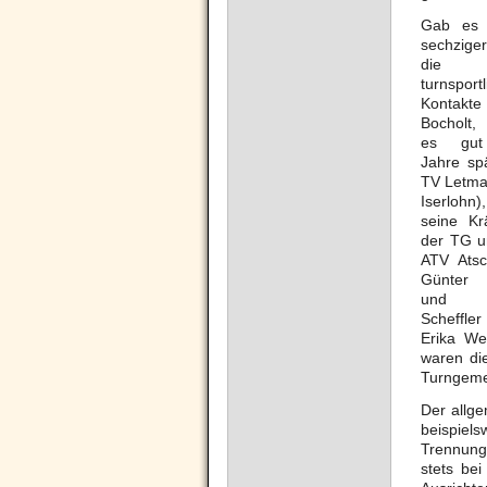
Gab es 
sechzige
die
turnsport
Kontakte
Bocholt,
es gut
Jahre sp
TV Letma
Iserloh
seine Kr
der TG 
ATV Ats
Günter 
und 
Scheffle
Erika We
waren di
Turngeme
Der allge
beispiel
Trennung
stets be