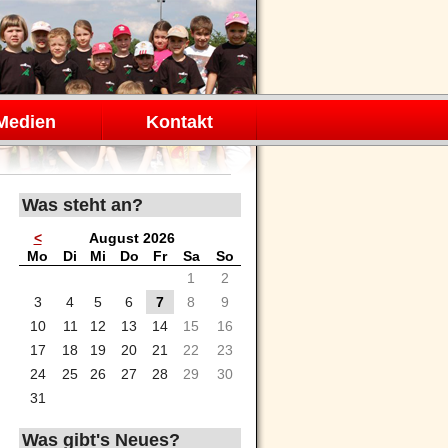
Medien
Kontakt
Was steht an?
<
August 2026
ntag
enstag
ttwoch
nnerstag
eitag
mstag
nntag
Mo
Di
Mi
Do
Fr
Sa
So
1
2
3
4
5
6
7
8
9
10
11
12
13
14
15
16
17
18
19
20
21
22
23
24
25
26
27
28
29
30
31
Was gibt's Neues?