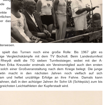
nde
t, die
nkte
tlichen
der das
iterwesen.
 spielt das Turnen noch eine große Rolle: Bis 1967 gibt es
ige Vergleichskämpfe mit dem TV Bocholt. Beim Landesturnfest
Rheydt stellt die TG sieben Turnfestsieger, wobei mit der A-
chen Erika Kreussler erstmals ein Vereinsmitglied auch den ersten
i solch einer Großveranstaltung nach dem Kriege belegt. Die junge
hletin macht in den nächsten Jahren noch vielfach auf sich
am und heftet unzählige Erfolge an ihre Fahne. Damals kann
hnen, daß in den achtziger Jahren ihr Sohn Uli (Schlepütz) zum bis
lgreichsten Leichtathleten der Kupferstadt wird.