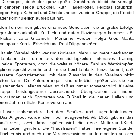
 Dormagen, doch der ganz große Durchbruch bleibt ihr versagt.
r gehören Helga Brückner, Ruth Hagenkötter, Felicitas Rauprich,
Sieger, Helga Kahnert und Christa Jansen zu einer Gruppe, die Friedel
äger kontinuierlich aufgebaut hat.
den Turnerinnen gibt es eine neue Generation, die an große Erfolge
iger Jahre anknüpft: Zu Titeln und guten Plazierungen kommen z.B.
Nießen, Lotte Grasmehr, Marianne Förster, Helga Gier, Marita
nd später Karola Erberich und Resi Düppengießer.
ist ein Wandel nicht wegzudiskutieren. Mehr und mehr verdrängen
htathleten die Turner aus den Schlagzeilen. Intensives Training
n beide Sportarten, doch die weitaus höhere Zahl an Wettkämpfen
plinen spricht zunehmend für die Leichtathletik. Hinzu kommt, daß
esserte Sportstättenbau mit dem Zuwachs in den Vereinen nicht
halten kann. Die Anforderungen sind erheblich größer als die zur
 stehenden Hallenstunden, so daß es immer schwerer wird, für eine
ruppe Leistungsturner ausreichende Übungszeiten zu finden.
 drängen auch Sportarten wie Fußball in die neuen Hallen und
jenen Jahren etliche Kontroversen aus.
uf war insbesondere bei den Schüler- und Jugendabteilungen
Das Angebot wurde aber noch ausgeweitet: Ab 1965 gibt es das
n-Turnen, zwei Jahre später wird die erste Mutter-und-Kind-
g ins Leben gerufen. Die "Hausfrauen" hatten ihre eigene Stunde,
l, Tischtennis und auch eine Vereinsschwimmstunde machten aus der