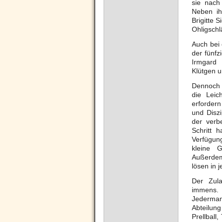
sie nach
Neben ih
Brigitte 
Ohligschl
Auch bei 
der fünfz
Irmgard 
Klütgen u
Dennoch 
die Leic
erforder
und Diszi
der verb
Schritt 
Verfügung
kleine G
Außerdem
lösen in 
Der Zula
immens. 
Jederman
Abteilun
Prellbal