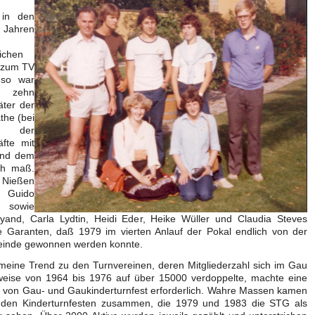
in den
r Jahren
lichen
 zum TV
 so war
 zehn
äter der
the (bei
n), der
äfte mit
und dem
ch maß.
Nießen
Guido
r sowie
yand, Carla Lydtin, Heidi Eder, Heike Wüller und Claudia Steves
e Garanten, daß 1979 im vierten Anlauf der Pokal endlich von der
inde gewonnen werden konnte.
meine Trend zu den Turnvereinen, deren Mitgliederzahl sich im Gau
sweise von 1964 bis 1976 auf über 15000 verdoppelte, machte eine
 von Gau- und Gaukinderturnfest erforderlich. Wahre Massen kamen
i den Kinderturnfesten zusammen, die 1979 und 1983 die STG als