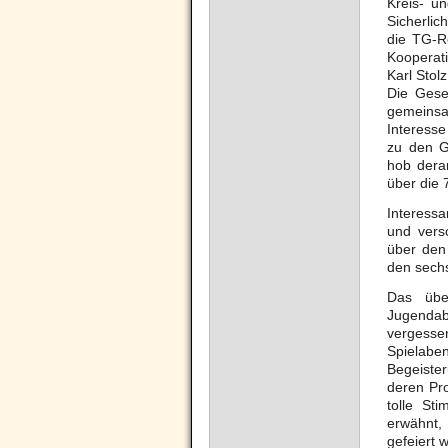
Kreis- u
Sicherlic
die TG-R
Kooperat
Karl Stol
Die Gese
gemeinsa
Interesse
zu den G
hob dera
über die 
Interessa
und vers
über den
den sechs
Das übe
Jugendabt
vergesse
Spielabe
Begeiste
deren Pr
tolle St
erwähnt,
gefeiert 