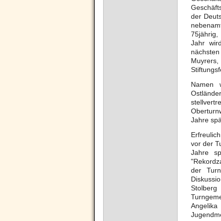
Geschäft
der Deuts
nebenamt
75jährig,
Jahr wir
nächsten
Muyrers,
Stiftungs
Namen w
Ostländer
stellvert
Oberturnw
Jahre spä
Erfreulic
vor der T
Jahre s
"Rekordz
der Turn
Diskussio
Stolberg
Turngemei
Angeli
Jugendmei