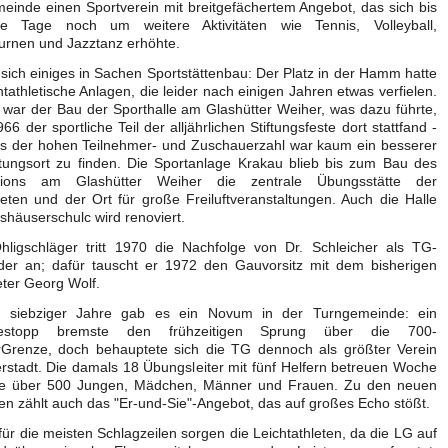
einde einen Sportverein mit breitgefächertem Angebot, das sich bis
e Tage noch um weitere Aktivitäten wie Tennis, Volleyball,
urnen und Jazztanz erhöhte.
 sich einiges in Sachen Sportstättenbau: Der Platz in der Hamm hatte
htathletische Anlagen, die leider nach einigen Jahren etwas verfielen.
 war der Bau der Sporthalle am Glashütter Weiher, was dazu führte,
66 der sportliche Teil der alljährlichen Stiftungsfeste dort stattfand -
ts der hohen Teilnehmer- und Zuschauerzahl war kaum ein besserer
ltungsort zu finden. Die Sportanlage Krakau blieb bis zum Bau des
adions am Glashütter Weiher die zentrale Übungsstätte der
leten und der Ort für große Freiluftveranstaltungen. Auch die Halle
shäuserschulc wird renoviert.
Ohligschläger tritt 1970 die Nachfolge von Dr. Schleicher als TG-
nder an; dafür tauscht er 1972 den Gauvorsitz mit dem bisherigen
reter Georg Wolf.
r siebziger Jahre gab es ein Novum in der Turngemeinde: ein
estopp bremste den frühzeitigen Sprung über die 700-
erGrenze, doch behauptete sich die TG dennoch als größter Verein
rstadt. Die damals 18 Übungsleiter mit fünf Helfern betreuen Woche
e über 500 Jungen, Mädchen, Männer und Frauen. Zu den neuen
en zählt auch das "Er-und-Sie"-Angebot, das auf großes Echo stößt.
 für die meisten Schlagzeilen sorgen die Leichtathleten, da die LG auf