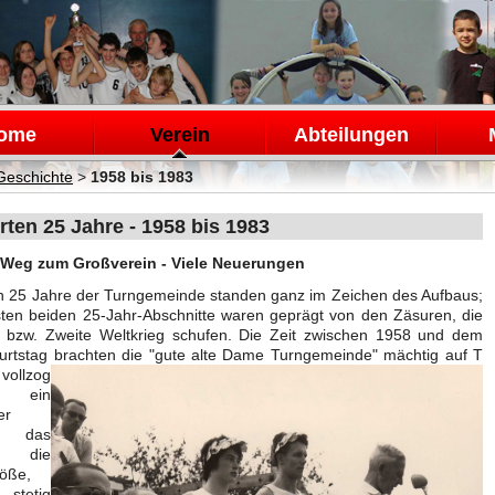
en
ome
Verein
Abteilungen
Geschichte
>
1958 bis 1983
erten 25 Jahre - 1958 bis 1983
Weg zum Großverein - Viele Neuerungen
en 25 Jahre der Turngemeinde standen ganz im Zeichen des Aufbaus;
sten beiden 25-Jahr-Abschnitte waren geprägt von den Zäsuren, die
e bzw. Zweite Weltkrieg schufen. Die Zeit zwischen 1958 und dem
urtstag brachten die "gute alte Dame Turngemeinde" mächtig auf T
vollzog
 ein
er
; das
f die
röße,
 stetig