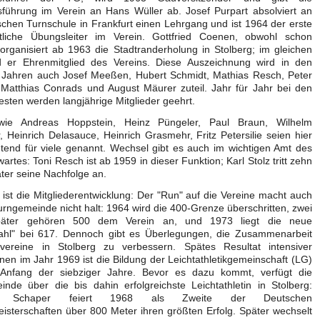
sführung im Verein an Hans Wüller ab. Josef Purpart absolviert an
chen Turnschule in Frankfurt einen Lehrgang und ist 1964 der erste
liche Übungsleiter im Verein. Gottfried Coenen, obwohl schon
 organisiert ab 1963 die Stadtranderholung in Stolberg; im gleichen
d er Ehrenmitglied des Vereins. Diese Auszeichnung wird in den
 Jahren auch Josef Meeßen, Hubert Schmidt, Mathias Resch, Peter
 Matthias Conrads und August Mäurer zuteil. Jahr für Jahr bei den
festen werden langjährige Mitglieder geehrt.
ie Andreas Hoppstein, Heinz Püngeler, Paul Braun, Wilhelm
, Heinrich Delasauce, Heinrich Grasmehr, Fritz Petersilie seien hier
retend für viele genannt. Wechsel gibt es auch im wichtigen Amt des
artes: Toni Resch ist ab 1959 in dieser Funktion; Karl Stolz tritt zehn
ter seine Nachfolge an.
h ist die Mitgliederentwicklung: Der "Run" auf die Vereine macht auch
urngemeinde nicht halt: 1964 wird die 400-Grenze überschritten, zwei
päter gehören 500 dem Verein an, und 1973 liegt die neue
ahl" bei 617. Dennoch gibt es Überlegungen, die Zusammenarbeit
vereine in Stolberg zu verbessern. Spätes Resultat intensiver
nen im Jahr 1969 ist die Bildung der Leichtathletikgemeinschaft (LG)
 Anfang der siebziger Jahre. Bevor es dazu kommt, verfügt die
nde über die bis dahin erfolgreichste Leichtathletin in Stolberg:
ka Schaper feiert 1968 als Zweite der Deutschen
sterschaften über 800 Meter ihren größten Erfolg. Später wechselt