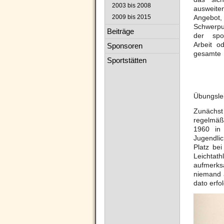
2003 bis 2008
ausweite
2009 bis 2015
Angebo
Schwerpu
Beiträge
der spor
Arbeit o
Sponsoren
gesamte
Sportstätten
Übungsle
Zunächst
regelmäß
1960 in 
Jugendli
Platz be
Leichtat
aufmerks
niemand a
dato erfo