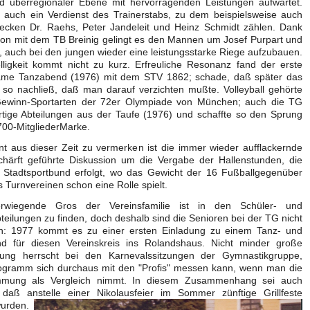
nd überregionaler Ebene mit hervorragenden Leistungen aufwartet.
h auch ein Verdienst des Trainerstabs, zu dem beispielsweise auch
ecken Dr. Raehs, Peter Jandeleit und Heinz Schmidt zählen. Dank
ion mit dem TB Breinig gelingt es den Mannen um Josef Purpart und
z, auch bei den jungen wieder eine leistungsstarke Riege aufzubauen.
lligkeit kommt nicht zu kurz. Erfreuliche Resonanz fand der erste
me Tanzabend (1976) mit dem STV 1862; schade, daß später das
 so nachließ, daß man darauf verzichten mußte. Volleyball gehörte
ewinn-Sportarten der 72er Olympiade von München; auch die TG
rtige Abteilungen aus der Taufe (1976) und schaffte so den Sprung
700-MitgliederMarke.
nt aus dieser Zeit zu vermerken ist die immer wieder aufflackernde
chärft geführte Diskussion um die Vergabe der Hallenstunden, die
 Stadtsportbund erfolgt, wo das Gewicht der 16 Fußballgegenüber
 Turnvereinen schon eine Rolle spielt.
rwiegende Gros der Vereinsfamilie ist in den Schüler- und
eilungen zu finden, doch deshalb sind die Senioren bei der TG nicht
n: 1977 kommt es zu einer ersten Einladung zu einem Tanz- und
nd für diesen Vereinskreis ins Rolandshaus. Nicht minder große
rung herrscht bei den Karnevalssitzungen der Gymnastikgruppe,
ogramm sich durchaus mit den "Profis" messen kann, wenn man die
immung als Vergleich nimmt. In diesem Zusammenhang sei auch
 daß anstelle einer Nikolausfeier im Sommer zünftige Grillfeste
wurden.