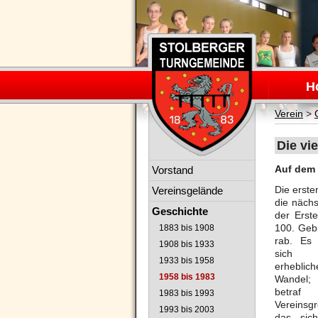
Navigation
überspring
H
Verein
>
Die vi
Navigation
Auf dem 
Vorstand
überspringen
Die erst
Vereinsgelände
die näch
Geschichte
der Erst
100. Geb
1883 bis 1908
rab. Es 
1908 bis 1933
sich
1933 bis 1958
erheblich
1958 bis 1983
Wandel
betra
1983 bis 1993
Vereinsg
1993 bis 2003
das sich