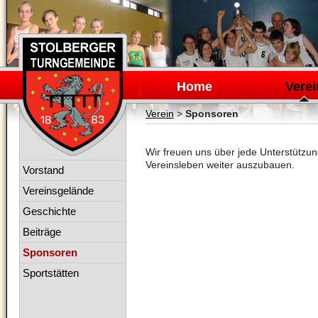
Navigation
überspringen
Home
Verei
Verein
>
Sponsoren
Wir freuen uns über jede Unterstützung
Vereinsleben weiter auszubauen.
Navigation
Vorstand
überspringen
Vereinsgelände
Geschichte
Beiträge
Sponsoren
Sportstätten