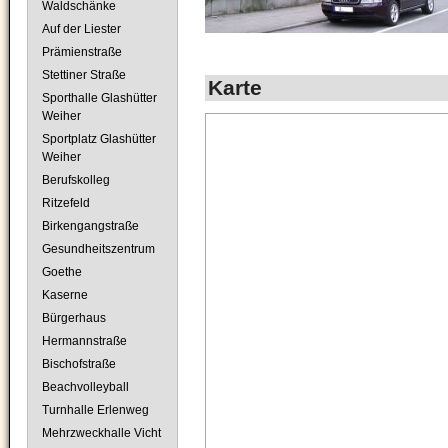
Waldschänke
Auf der Liester
Prämienstraße
Stettiner Straße
Karte
Sporthalle Glashütter
Weiher
Sportplatz Glashütter
Weiher
Berufskolleg
Ritzefeld
Birkengangstraße
Gesundheitszentrum
Goethe
Kaserne
Bürgerhaus
Hermannstraße
Bischofstraße
Beachvolleyball
Turnhalle Erlenweg
Mehrzweckhalle Vicht