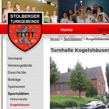
Navigation
überspringen
Home
Verei
Verein
>
Sportstätten
>
Kogelshäuse
Turnhalle Kogelshäuser
Navigation
Vorstand
überspringen
Vereinsgelände
Geschichte
Beiträge
Sponsoren
Sportstätten
Höhenstraße
Kogelshäuser