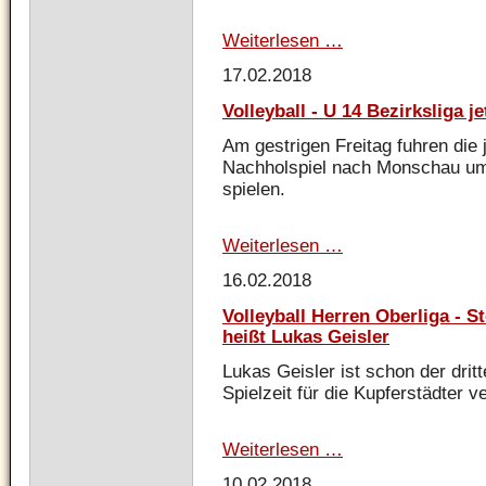
Weiterlesen …
Volleyball
Herren
17.02.2018
Oberliga
Volleyball - U 14 Bezirksliga j
Am gestrigen Freitag fuhren di
Nachholspiel nach Monschau u
spielen.
Weiterlesen …
Volleyball
-
16.02.2018
U
14
Volleyball Herren Oberliga - St
Bezirksliga
heißt Lukas Geisler
jetzt
Tabellenzweiter
Lukas Geisler ist schon der dritte
Spielzeit für die Kupferstädter v
Weiterlesen …
Volleyball
Herren
10.02.2018