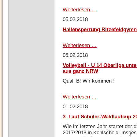
Weiterlesen …
Volleyball
Herren
05.02.2018
Oberliga
Hallensperrung Ritzefeldgym
Weiterlesen …
Hallensperrung
Ritzefeldgymnasium
05.02.2018
Volleyball - U 14 Oberliga un
aus ganz NRW
Quali B! Wir kommen !
Weiterlesen …
Volleyball
-
01.02.2018
U
14
3. Lauf Schüler-Waldlaufcup 2
Oberliga
unter
Wie im letzten Jahr startet der 
den
2017/2018 in Kohlscheid. Insge
besten