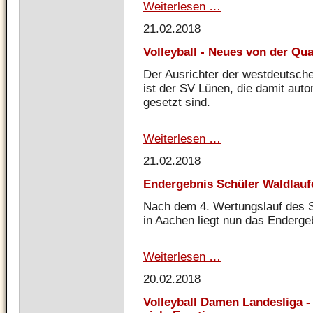
Weiterlesen …
Stadthallenmeistersc
2018
21.02.2018
Volleyball - Neues von der Qua
Der Ausrichter der westdeutsche
ist der SV Lünen, die damit auto
gesetzt sind.
Weiterlesen …
Volleyball
-
21.02.2018
Neues
von
Endergebnis Schüler Waldlauf
der
Quali
Nach dem 4. Wertungslauf des 
B
in Aachen liegt nun das Enderge
-
U
14
Weiterlesen …
Endergebnis
Oberliga!
Schüler
20.02.2018
Waldlaufcup
2017/2018
Volleyball Damen Landesliga 