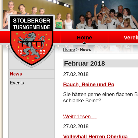
Navigation
überspringen
Home
Verei
Home
>
News
Februar 2018
Navigation
News
27.02.2018
überspringen
Events
Bauch, Beine und Po
Sie hätten gerne einen flachen B
schlanke Beine?
Weiterlesen …
Bauch,
Beine
27.02.2018
und
Po
Volleyball Herren Oberliga