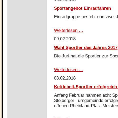
Oberliga
-
Sportangebot Einradfahren
Stolbergs
dritter
Einradgruppe besteht nun zwei J
Spielertrainer
heißt
Lukas
Weiterlesen …
Sportangebot
Geisler
Einradfahren
09.02.2018
Wahl Sportler des Jahres 2017
Die Juri hat die Sportler zur Spo
Weiterlesen …
Wahl
Sportler
08.02.2018
des
Jahres
Kettlebell-Sportler erfolgrei
2017
Anfang Februar nahmen acht Spor
Stolberger Turngemeinde erfolg
offenen Rheinland-Pfalz-Meisters