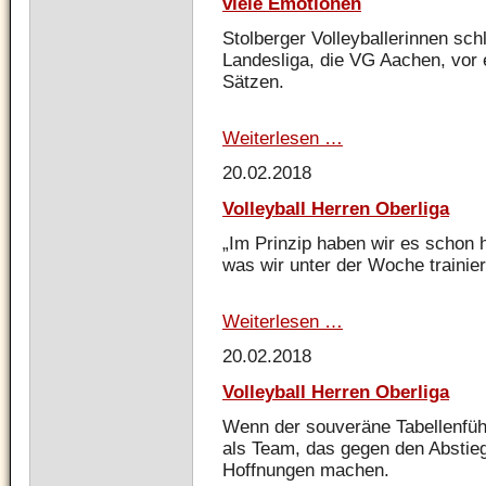
viele Emotionen
Stolberger Volleyballerinnen sch
Landesliga, die VG Aachen, vor
Sätzen.
Weiterlesen …
Volleyball
Damen
20.02.2018
Landesliga
-
Volleyball Herren Oberliga
Spannende
Ballwechsel
„Im Prinzip haben wir es scho
und
was wir unter der Woche trainier
viele
Emotionen
Weiterlesen …
Volleyball
Herren
20.02.2018
Oberliga
Volleyball Herren Oberliga
Wenn der souveräne Tabellenführ
als Team, das gegen den Abstieg
Hoffnungen machen.