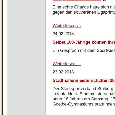
Eine echte Chance hatte sich ni
gegen den souveränen Ligaprim
Weiterlesen …
Volleyball
Herren
24.02.2018
Oberliga
Selbst 100-Jährige können ihr
Ein Gespräch mit dem Sportwiss
Weiterlesen …
Selbst
100-
23.02.2018
Jährige
können
Stadthallenmeisterschaften 20
ihre
Muskeln
Der Stadtsportverband Stolberg 
kräftigen
Leichtathletik-Stadtmeisterschaft
unter 18 Jahren am Samstag, 17.
Goethe-Gymnasiums stattfinden