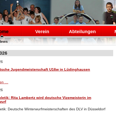
en
ome
Verein
Abteilungen
News
026
26
tsche Jugendmeisterschaft U16w in Lüdinghausen
Westdeutsche
sen …
Jugendmeisterschaft
26
U16w
in
hletik: Rita Lambertz wird deutsche Vizemeisterin im
Lüdinghausen
urf
letik: Deutsche Winterwurfmeisterschaften des DLV in Düsseldorf