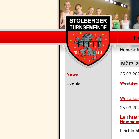
Navigation
überspring
H
Home
>
März 2
Navigation
25.03.20
News
überspringen
Events
Westdeu
Weiterle
25.03.20
Leichtat
Hammerw
Leichtath