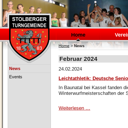
Navigation
überspringen
Home
Verei
Home
>
News
Februar 2024
Navigation
News
24.02.2024
überspringen
Events
Leichtathletik: Deutsche Seni
In Baunatal bei Kassel fanden d
Winterwurfmeisterschaften der Se
Weiterlesen …
Leichtathletik:
Deutsche
Seniorenmeisterscha
in