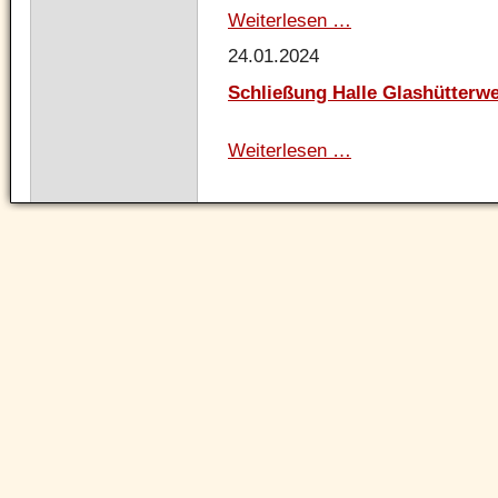
Weiterlesen …
Leichtathletik:
Deutsche
24.01.2024
Seniorenmeisterscha
in
Schließung Halle Glashütterwe
Baunatal
Weiterlesen …
Schließung
Halle
Glashütterweiher
Navigation
überspringen