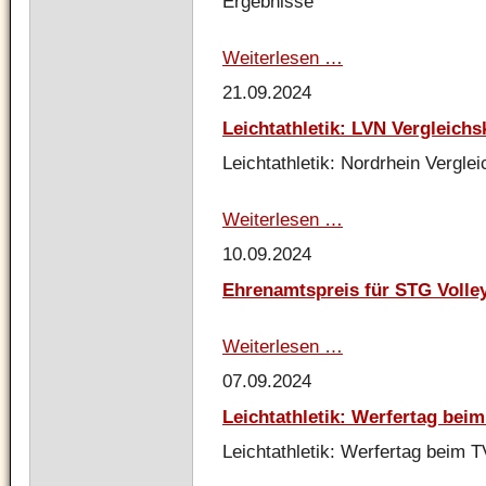
Ergebnisse
Weiterlesen …
Leichtathletik:
LVN
21.09.2024
Vergleichskämpfe
in
Leichtathletik: LVN Vergleich
Essen
-
Leichtathletik: Nordrhein Vergl
Ergbebnisse
Weiterlesen …
Leichtathletik:
LVN
10.09.2024
Vergleichskämpfe
in
Ehrenamtspreis für STG Volle
Essen
Weiterlesen …
Ehrenamtspreis
für
07.09.2024
STG
Volleyball
Leichtathletik: Werfertag bei
Jugend
Leichtathletik: Werfertag beim T