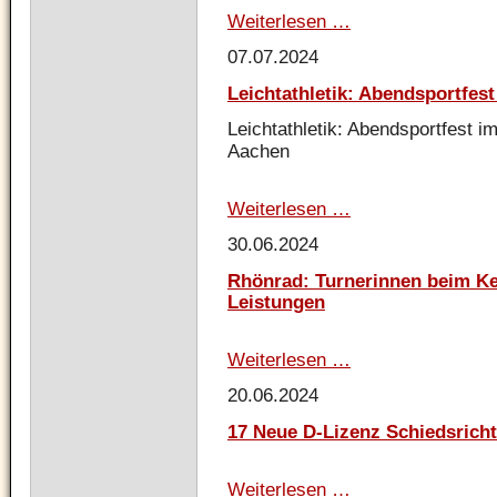
Weiterlesen …
Leichtathletik:
Werfertag
07.07.2024
in
Selters
Leichtathletik: Abendsportfes
(Taunus)
Leichtathletik: Abendsportfest 
Aachen
Weiterlesen …
Leichtathletik:
Abendsportfest
30.06.2024
LG
Aachen
Rhönrad: Turnerinnen beim Ke
Leistungen
Weiterlesen …
Rhönrad:
Turnerinnen
20.06.2024
beim
Kettwig-
17 Neue D-Lizenz Schiedsricht
Cup
mit
soliden
Weiterlesen …
17