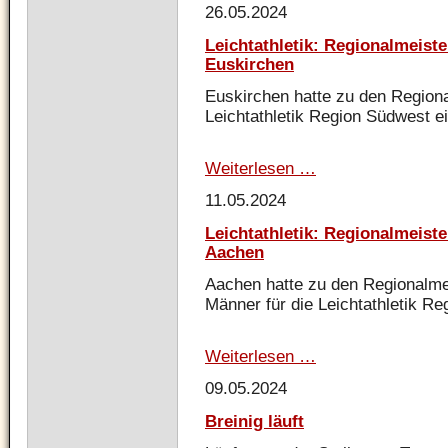
26.05.2024
DJK
Kohlscheid
Leichtathletik: Regionalmeiste
Euskirchen
Euskirchen hatte zu den Regiona
Leichtathletik Region Südwest e
Weiterlesen …
Leichtathletik:
Regionalmeisterscha
11.05.2024
Masters
in
Leichtathletik: Regionalmeist
Euskirchen
Aachen
Aachen hatte zu den Regionalme
Männer für die Leichtathletik R
Weiterlesen …
Leichtathletik:
Regionalmeisterscha
09.05.2024
Frauen
und
Breinig läuft
Männer
in