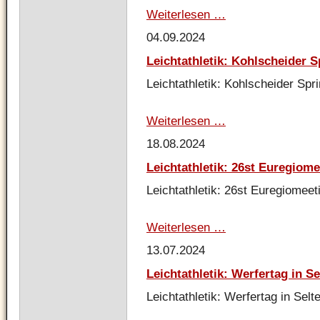
Weiterlesen …
Leichtathletik:
Werfertag
04.09.2024
beim
TV
Leichtathletik: Kohlscheider S
Leichlingen
Leichtathletik: Kohlscheider Spri
Weiterlesen …
Leichtathletik:
Kohlscheider
18.08.2024
Sprintertag
Leichtathletik: 26st Euregiome
Leichtathletik: 26st Euregiomeet
Weiterlesen …
Leichtathletik:
26st
13.07.2024
Euregiomeeting
in
Leichtathletik: Werfertag in S
Lanaken
(Belgien)
Leichtathletik: Werfertag in Selt