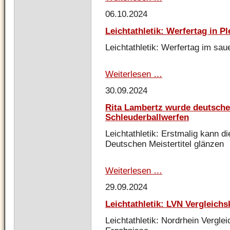
auf
06.10.2024
die
Volleyballsaison
Leichtathletik: Werfertag in P
2024
-
Leichtathletik: Werfertag im sau
2025!
Weiterlesen …
Leichtathletik:
Werfertag
30.09.2024
in
Plettenberg
Rita Lambertz wurde deutsche
Schleuderballwerfen
Leichtathletik: Erstmalig kann d
Deutschen Meistertitel glänzen
Weiterlesen …
Rita
Lambertz
29.09.2024
wurde
deutsche
Leichtathletik: LVN Vergleich
Meisterin
im
Leichtathletik: Nordrhein Vergle
Schleuderballwerfen