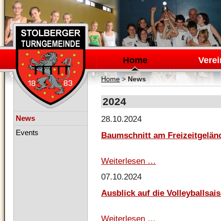
Navigation
überspringen
Home
Verei
Home
>
News
2024
Navigation
News
28.10.2024
überspringen
Events
Baumschnitt am Freizeitgelän
Weiterlesen …
Baumschnitt
am
07.10.2024
Freizeitgelände
Ausblick auf die Volleyballsai
Weiterlesen …
Ausblick