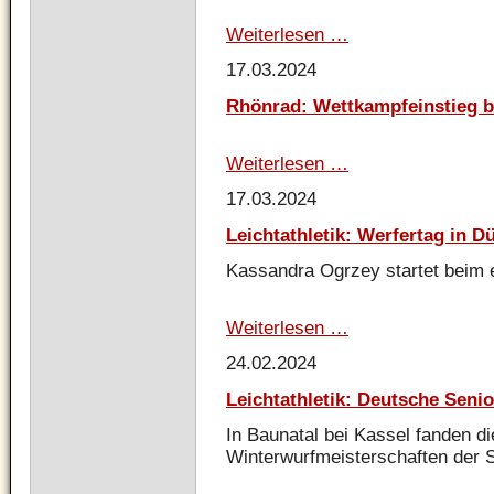
Weiterlesen …
Kettlebell:
Deutsche
17.03.2024
Meisterschaft
und
Rhönrad: Wettkampfeinstieg b
Qualifikation
zur
Europameisterschaft
Weiterlesen …
Rhönrad:
Wettkampfeinstieg
17.03.2024
beim
Liedberg-
Leichtathletik: Werfertag in D
Pokal
Kassandra Ogrzey startet beim 
Weiterlesen …
Leichtathletik:
Werfertag
24.02.2024
in
Düren
Leichtathletik: Deutsche Seni
In Baunatal bei Kassel fanden d
Winterwurfmeisterschaften der Se