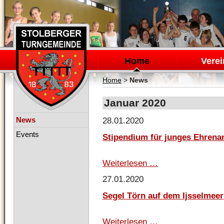
Navigation
überspringen
Home
Verei
Home
>
News
Januar 2020
Navigation
News
28.01.2020
überspringen
Events
Stipendium für junges Ehrena
Weiterlesen …
Stipendium
für
27.01.2020
junges
Ehrenamt
Segel Törn auf dem Ijsselmeer
Weiterlesen …
Segel