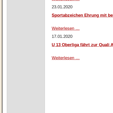
Törn
23.01.2020
auf
dem
Sportabzeichen Ehrung mit b
Ijsselmeer
Weiterlesen …
Sportabzeichen
Ehrung
17.01.2020
mit
besonderem
U 13 Oberliga fährt zur Quali 
Jubiläum
Weiterlesen …
U
13
Oberliga
fährt
zur
Quali
A!