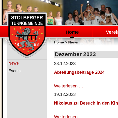
Navigation
überspringen
Home
Verei
Home
>
News
Dezember 2023
Navigation
News
23.12.2023
überspringen
Events
Abteilungsbeiträge 2024
Weiterlesen …
Abteilungsbeiträge
2024
19.12.2023
Nikolaus zu Besuch in den Ki
Weiterlesen …
Nikolaus