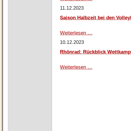
zu
11.12.2023
Besuch
in
Saison Halbzeit bei den Volley
den
Kinderturngruppen
Weiterlesen …
Saison
Halbzeit
10.12.2023
bei
den
Rhönrad: Rückblick Wettkamp
Volleyballern!
Weiterlesen …
Rhönrad:
Rückblick
Wettkampfsaison