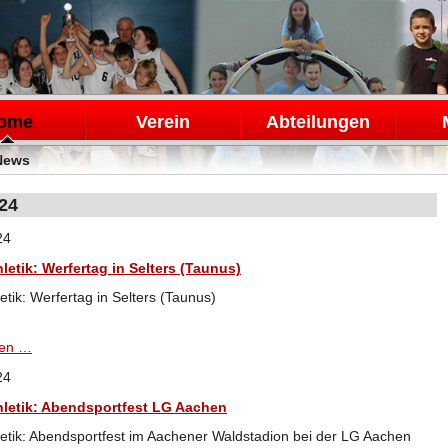
en
ome
Verein
Abteilungen
News
024
24
letik: Werfertag in Selters (Taunus)
letik: Werfertag in Selters (Taunus)
Leichtathletik:
sen …
Werfertag
24
in
Selters
hletik: Abendsportfest LG Aachen
(Taunus)
letik: Abendsportfest im Aachener Waldstadion bei der LG Aachen