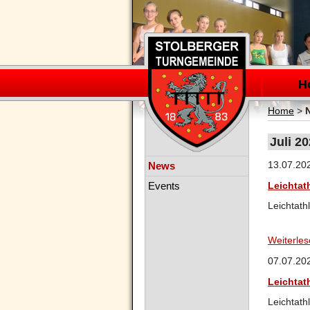
Navigation
überspring
H
Home
>
Juli 2
Navigation
13.07.20
News
überspringen
Events
Leichtath
Leichtath
Weiterle
07.07.20
Leichtat
Leichtath