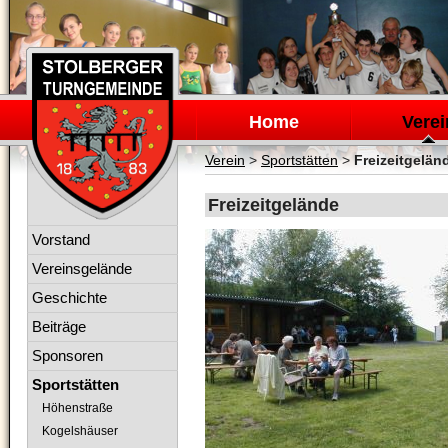
Navigation
überspringen
Home
Verei
Verein
>
Sportstätten
>
Freizeitgelän
Freizeitgelände
Navigation
Vorstand
überspringen
Vereinsgelände
Geschichte
Beiträge
Sponsoren
Sportstätten
Höhenstraße
Kogelshäuser