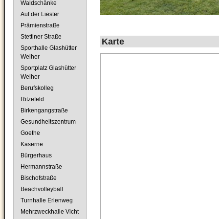
Waldschänke
Auf der Liester
Prämienstraße
Stettiner Straße
Karte
Sporthalle Glashütter
Weiher
Sportplatz Glashütter
Weiher
Berufskolleg
Ritzefeld
Birkengangstraße
Gesundheitszentrum
Goethe
Kaserne
Bürgerhaus
Hermannstraße
Bischofstraße
Beachvolleyball
Turnhalle Erlenweg
Mehrzweckhalle Vicht