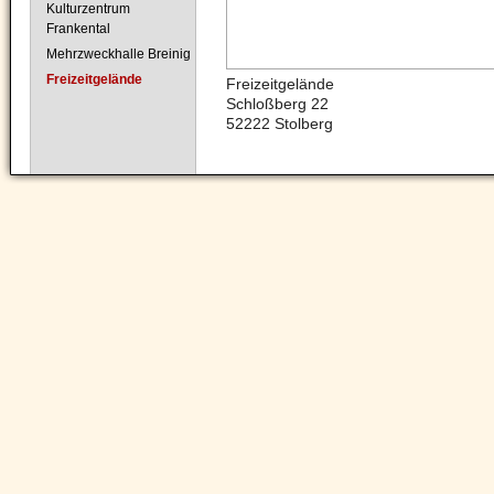
Kulturzentrum
Frankental
Mehrzweckhalle Breinig
Freizeitgelände
Freizeitgelände
Schloßberg 22
52222 Stolberg
Navigation
überspringen