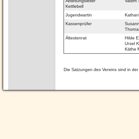
Abteilungsleiter
Vadim 
Kettlebell
Jugendwartin
Kathar
Kassenprüfer
Susann
Thoma
Ältestenrat
Hilde 
Ursel 
Käthe 
Die Satzungen des Vereins sind in der
Navigation
überspringen