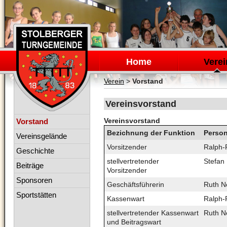
Navigation
überspringen
Home
Verei
Verein
>
Vorstand
Vereinsvorstand
Navigation
Vereinsvorstand
Vorstand
überspringen
Bezichnung der Funktion
Perso
Vereinsgelände
Vorsitzender
Ralph-
Geschichte
stellvertretender
Stefan 
Beiträge
Vorsitzender
Sponsoren
Geschäftsführerin
Ruth N
Sportstätten
Kassenwart
Ralph-
stellvertretender Kassenwart
Ruth N
und Beitragswart