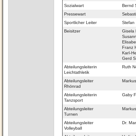
Sozialwart
Bernd 
Pressewart
Sebast
Sportlicher Leiter
Stefan 
Beisitzer
Gisela
Susann
Elisabe
Franz H
Karl-He
Gerd Sc
Abteilungsleiterin
Ruth N
Leichtathletik
Abteilungsleiter
Markus
Rhönrad
Abteilungsleiterin
Gaby F
Tanzsport
Abteilungsleiter
Markus
Turnen
Abteilungsleiter
Dr. Man
Volleyball