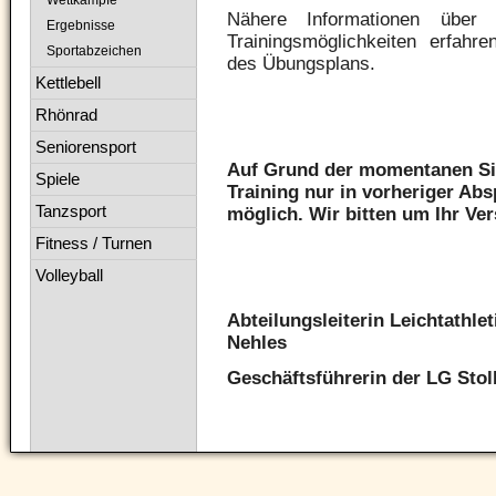
Wettkämpfe
Nähere Informationen über
Ergebnisse
Trainingsmöglichkeiten erfahr
Sportabzeichen
des Übungsplans.
Kettlebell
Rhönrad
Seniorensport
Auf Grund der momentanen Sit
Spiele
Training nur in vorheriger Ab
Tanzsport
möglich. Wir bitten um Ihr Ver
Fitness / Turnen
Volleyball
Abteilungsleiterin Leichtathle
Nehles
Geschäftsführerin der LG Sto
Navigation
überspringen