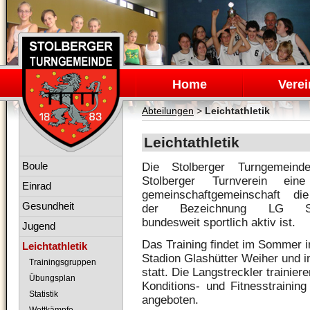
Navigation
überspringen
Home
Verei
Abteilungen
>
Leichtathletik
Leichtathletik
Navigation
Boule
Die Stolberger Turngemein
überspringen
Stolberger Turnverein ein
Einrad
gemeinschaftgemeinschaft di
Gesundheit
der Bezeichnung LG Sto
bundesweit sportlich aktiv ist.
Jugend
Das Training findet im Sommer 
Leichtathletik
Stadion Glashütter Weiher und i
Trainingsgruppen
statt. Die Langstreckler trainier
Übungsplan
Konditions- und Fitnesstrainin
Statistik
angeboten.