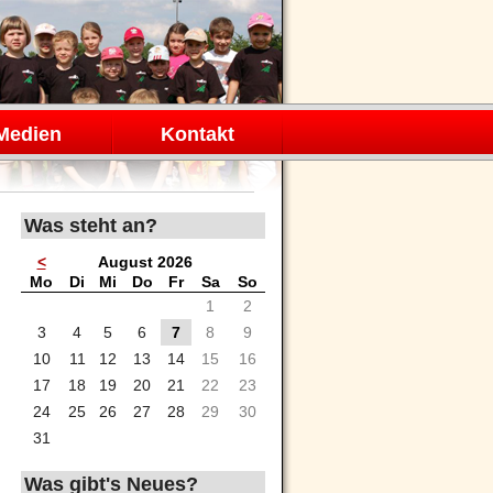
Medien
Kontakt
Was steht an?
<
August 2026
ntag
enstag
ttwoch
nnerstag
eitag
mstag
nntag
Mo
Di
Mi
Do
Fr
Sa
So
1
2
3
4
5
6
7
8
9
10
11
12
13
14
15
16
17
18
19
20
21
22
23
24
25
26
27
28
29
30
31
Was gibt's Neues?