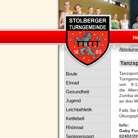
Navigation
überspring
H
Abteilun
Tanzsp
Navigation
Tanzspor
Boule
überspringen
Turngeme
Einrad
von 9-1
die Alte
Gesundheit
Zumba do
Jugend
an drei 
Leichtathletik
Falls Sie
Übungspl
Kettlebell
Info:
Rhönrad
Gaby Fu
Seniorensport
02402/2