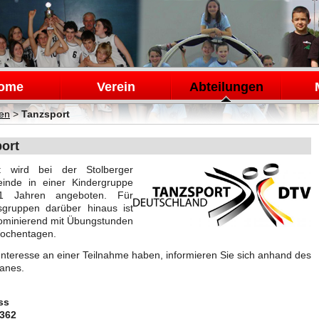
en
ome
Verein
Abteilungen
gen
>
Tanzsport
ort
t wird bei der Stolberger
inde in einer Kindergruppe
1 Jahren angeboten. Für
rsgruppen darüber hinaus ist
minierend mit Übungstunden
Wochentagen.
 Interesse an einer Teilnahme haben, informieren Sie sich anhand des
anes.
ss
0362