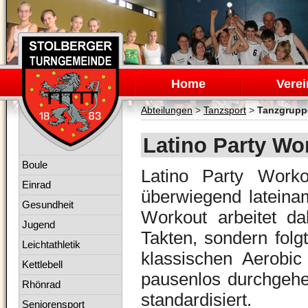
Navigation
überspringen
Home
Verei
Abteilungen
>
Tanzsport
>
Tanzgrupp
Latino Party Wo
Navigation
Boule
Latino Party Worko
überspringen
Einrad
überwiegend lateina
Gesundheit
Workout
arbeitet d
Jugend
Takten, sondern fol
Leichtathletik
klassischen Aerobic
Kettlebell
pausenlos durchgehe
Rhönrad
standardisiert.
Seniorensport