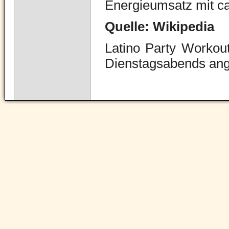
Energieumsatz mit ca
Quelle: Wikipedia
Latino Party Workou
Dienstagsabends ang
Navigation
überspringen