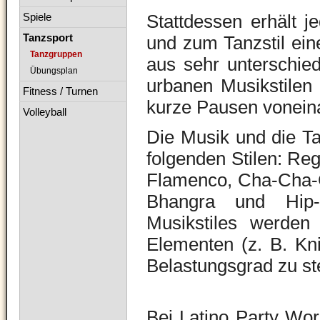
Spiele
Stattdessen erhält j
Tanzsport
und zum Tanzstil ein
Tanzgruppen
aus sehr unterschied
Übungsplan
urbanen Musikstilen 
Fitness / Turnen
kurze Pausen voneina
Volleyball
Die Musik und die T
folgenden Stilen: R
Flamenco, Cha-Cha-C
Bhangra und Hip-H
Musikstiles werden 
Elementen (z. B. Kni
Belastungsgrad zu st
Bei
Latino Party Wor