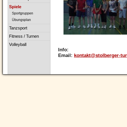
Spiele
Sportgruppen
Übungsplan
Tanzsport
Fitness / Turnen
Volleyball
Info:
Email:
kontakt@stolberger-tu
Navigation
überspringen