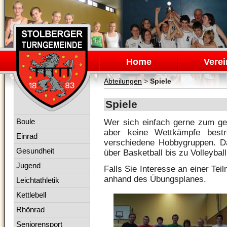
Navigation
überspringen
Home
Verei
Abteilungen
>
Spiele
Spiele
Navigation
Boule
Wer sich einfach gerne zum ge
überspringen
aber keine Wettkämpfe bestr
Einrad
verschiedene Hobbygruppen. D
Gesundheit
über Basketball bis zu Volleybal
Jugend
Falls Sie Interesse an einer Tei
anhand des Übungsplanes.
Leichtathletik
Kettlebell
Rhönrad
Seniorensport