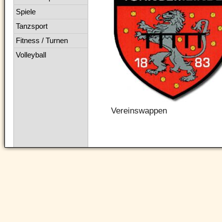
Spiele
Tanzsport
Fitness / Turnen
Volleyball
Vereinswappen
Navigation
überspringen