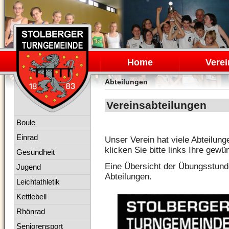
Navigation
überspringen
Home
Verei
Abteilungen
Vereinsabteilungen
Navigation
Boule
überspringen
Einrad
Unser Verein hat viele Abteilung
klicken Sie bitte links Ihre gew
Gesundheit
Eine Übersicht der Übungsstunde
Jugend
Abteilungen.
Leichtathletik
Kettlebell
Rhönrad
Seniorensport