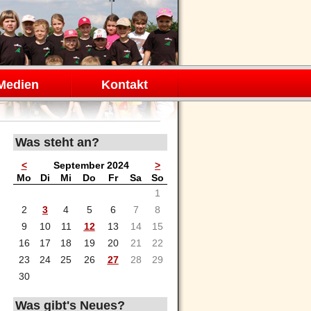
Medien
Kontakt
Was steht an?
<
September 2024
>
ntag
enstag
ttwoch
nnerstag
eitag
mstag
nntag
Mo
Di
Mi
Do
Fr
Sa
So
1
2
3
4
5
6
7
8
9
10
11
12
13
14
15
16
17
18
19
20
21
22
23
24
25
26
27
28
29
30
Was gibt's Neues?