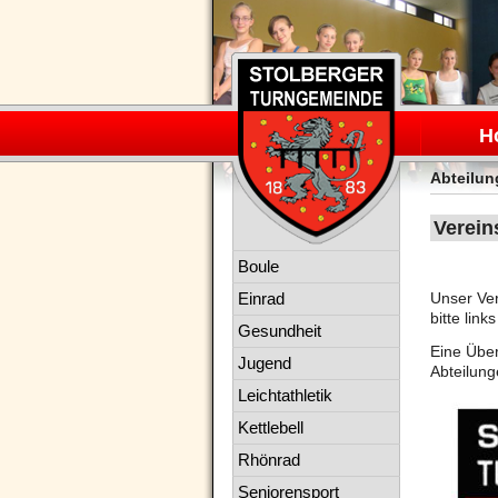
Navigation
überspring
H
Abteilu
Verein
Navigation
Boule
überspringen
Einrad
Unser Ver
bitte lin
Gesundheit
Eine Über
Jugend
Abteilung
Leichtathletik
Kettlebell
Rhönrad
Seniorensport