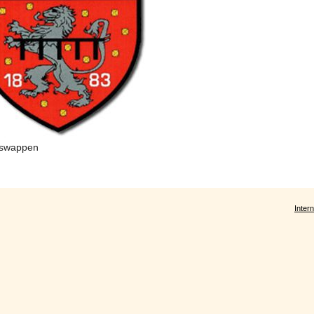
nswappen
Intern