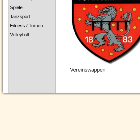
Spiele
Tanzsport
Fitness / Turnen
Volleyball
Vereinswappen
Navigation
überspringen