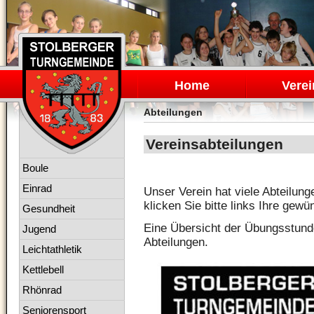
Navigation
überspringen
Home
Verei
Abteilungen
Vereinsabteilungen
Navigation
Boule
überspringen
Einrad
Unser Verein hat viele Abteilung
klicken Sie bitte links Ihre gew
Gesundheit
Eine Übersicht der Übungsstunde
Jugend
Abteilungen.
Leichtathletik
Kettlebell
Rhönrad
Seniorensport