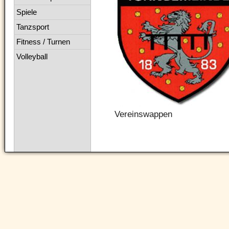
Spiele
Tanzsport
Fitness / Turnen
Volleyball
Vereinswappen
Navigation
überspringen