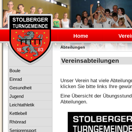
Navigation
überspringen
Home
Verei
Abteilungen
Vereinsabteilungen
Navigation
Boule
überspringen
Einrad
Unser Verein hat viele Abteilung
klicken Sie bitte links Ihre gew
Gesundheit
Eine Übersicht der Übungsstunde
Jugend
Abteilungen.
Leichtathletik
Kettlebell
Rhönrad
Seniorensport