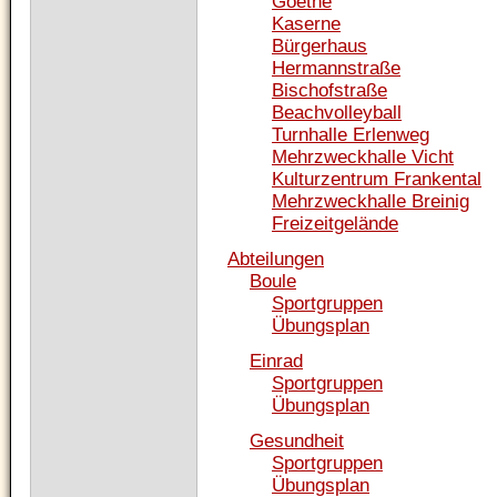
Goethe
Kaserne
Bürgerhaus
Hermannstraße
Bischofstraße
Beachvolleyball
Turnhalle Erlenweg
Mehrzweckhalle Vicht
Kulturzentrum Frankental
Mehrzweckhalle Breinig
Freizeitgelände
Abteilungen
Boule
Sportgruppen
Übungsplan
Einrad
Sportgruppen
Übungsplan
Gesundheit
Sportgruppen
Übungsplan