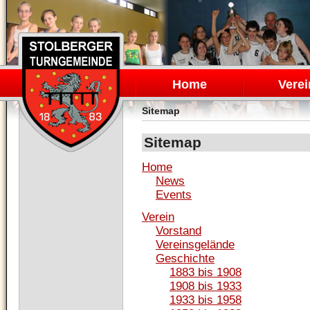
Navigation
überspringen
Home
Verei
Sitemap
Sitemap
Home
News
Events
Verein
Vorstand
Vereinsgelände
Geschichte
1883 bis 1908
1908 bis 1933
1933 bis 1958